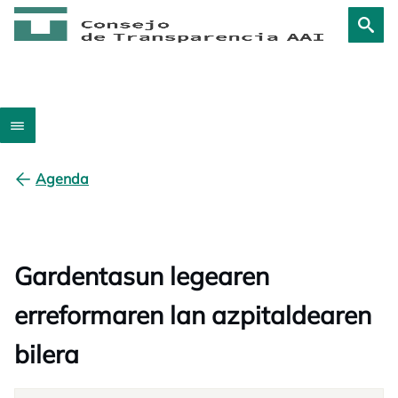
Agenda
Gardentasun legearen
erreformaren lan azpitaldearen
bilera