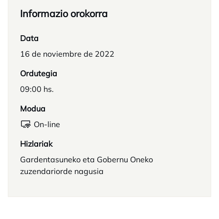
Informazio orokorra
Data
16 de noviembre de 2022
Ordutegia
09:00 hs.
Modua
On-line
Hizlariak
Gardentasuneko eta Gobernu Oneko
zuzendariorde nagusia