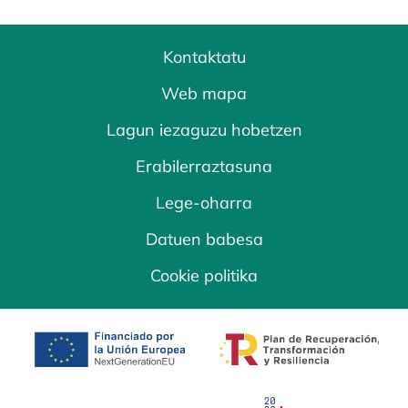
Kontaktatu
Web mapa
Lagun iezaguzu hobetzen
Erabilerraztasuna
Lege-oharra
Datuen babesa
Cookie politika
opens in a new tab
opens in a new 