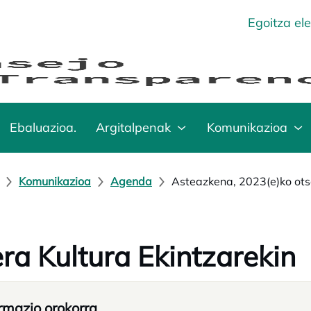
Egoitza el
Ebaluazioa.
Argitalpenak
Komunikazioa
Komunikazioa
Agenda
Asteazkena, 2023(e)ko ots
era Kultura Ekintzarekin
rmazio orokorra