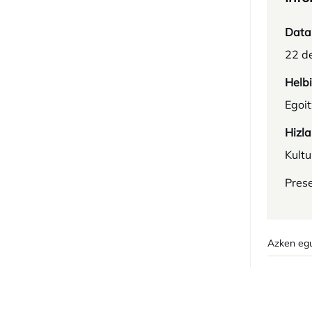
Data
22 d
Helb
Egoi
Hizla
Kultu
Prese
Azken egu