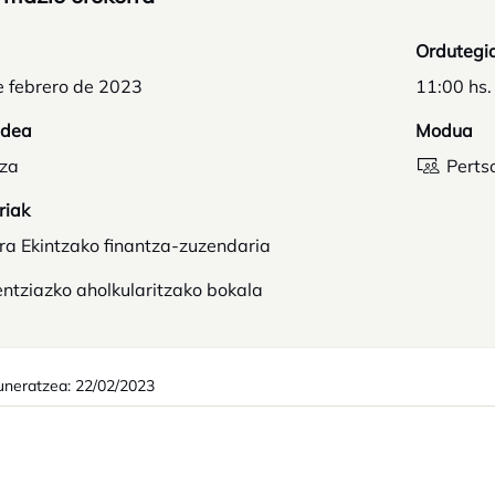
Ordutegi
e febrero de 2023
11:00 hs.
idea
Modua
tza
Perts
riak
ra Ekintzako finantza-zuzendaria
ntziazko aholkularitzako bokala
neratzea: 22/02/2023