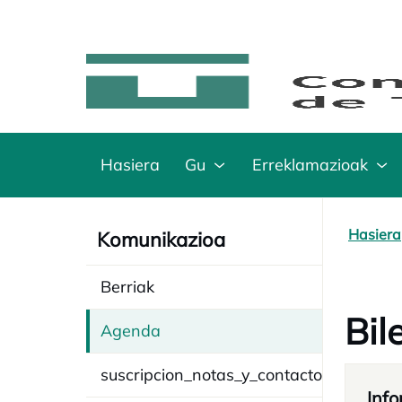
Hasiera
Gu
Erreklamazioak
Hasiera
Komunikazioa
Berriak
Bil
Agenda
suscripcion_notas_y_contacto
Info