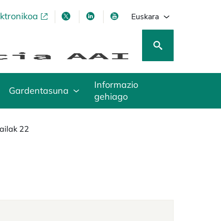
ektronikoa
opens in a new tab
opens in a new tab
opens in a new tab
opens in a new tab
Euskara
Informazio
Gardentasuna
gehiago
ailak 22