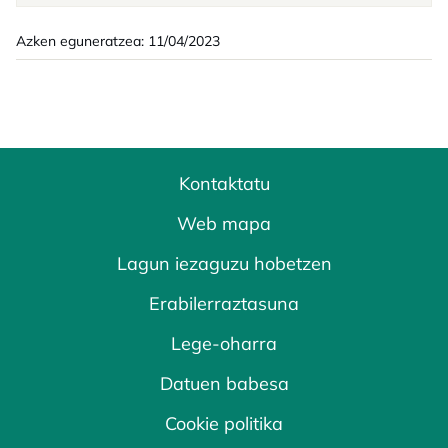
Azken eguneratzea: 11/04/2023
Kontaktatu
Web mapa
Lagun iezaguzu hobetzen
Erabilerraztasuna
Lege-oharra
Datuen babesa
Cookie politika