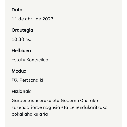
Data
11 de abril de 2023
Ordutegia
10:30 hs.
Helbidea
Estatu Kontseilua
Modua
Pertsonalki
Hizlariak
Gardentasunerako eta Gobernu Onerako
zuzendariorde nagusia eta Lehendakaritzako
bokal aholkularia