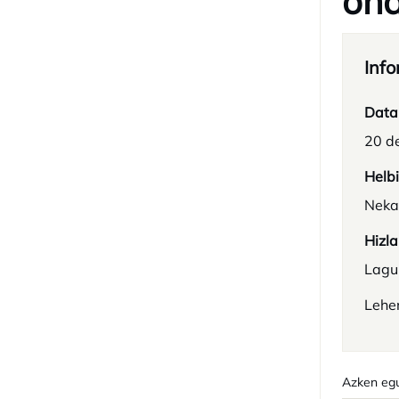
ona
Info
Data
20 d
Helb
Neka
Hizla
Lagu
Lehe
Azken egu