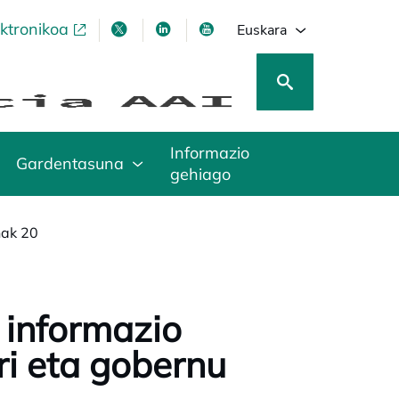
ektronikoa
opens in a new tab
opens in a new tab
opens in a new tab
opens in a new tab
Euskara
Informazio
Gardentasuna
gehiago
nak 20
 informazio
ri eta gobernu