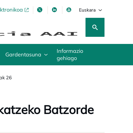
ektronikoa
opens in a new tab
opens in a new tab
opens in a new tab
opens in a new tab
Euskara
Informazio
Gardentasuna
gehiago
lak 26
ikatzeko Batzorde