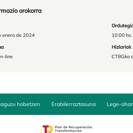
rmazio orokorra
Ordutegi
e enero de 2024
10:00 hs.
ua
Hizlariak
n-line
CTBGko o
zaguzu hobetzen
Erabilerraztasuna
Lege-ohar
opens in a new tab