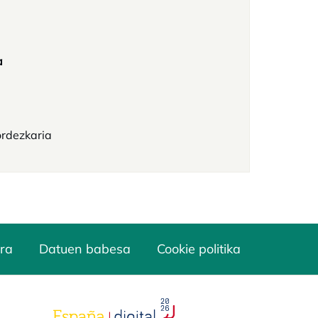
a
rdezkaria
ra
Datuen babesa
Cookie politika
opens in a new tab