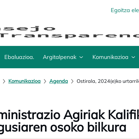
Egoitza el
Ebaluazioa.
Argitalpenak
Komunikazioa
Komunikazioa
Agenda
Ostirala, 2024(e)ko urtarri
inistrazio Agiriak Kalif
usiaren osoko bilkura