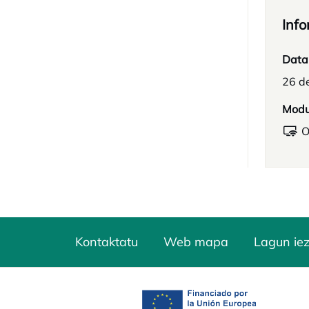
Info
Data
26 d
Mod
O
Kontaktatu
Web mapa
Lagun ie
opens in a new tab