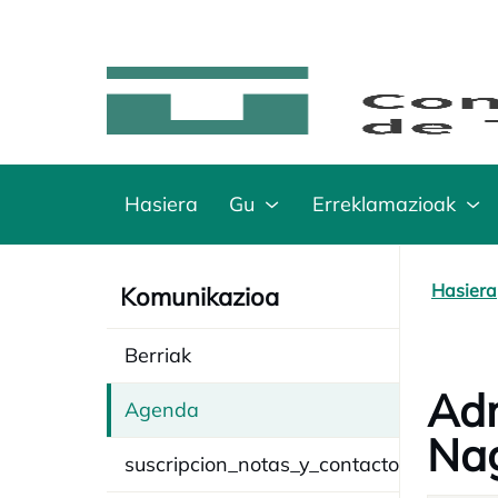
Hasiera
Gu
Erreklamazioak
Hasiera
Komunikazioa
Berriak
Adm
Agenda
Nag
suscripcion_notas_y_contacto