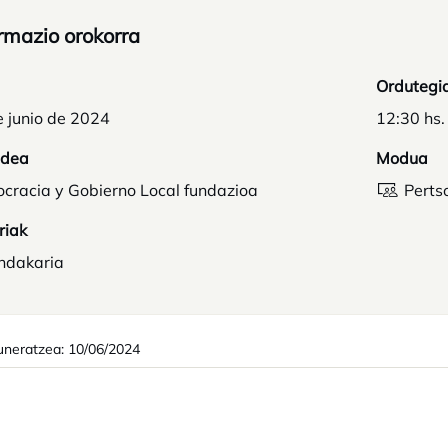
rmazio orokorra
Ordutegi
e junio de 2024
12:30 hs.
idea
Modua
cracia y Gobierno Local fundazioa
Perts
riak
ndakaria
neratzea: 10/06/2024