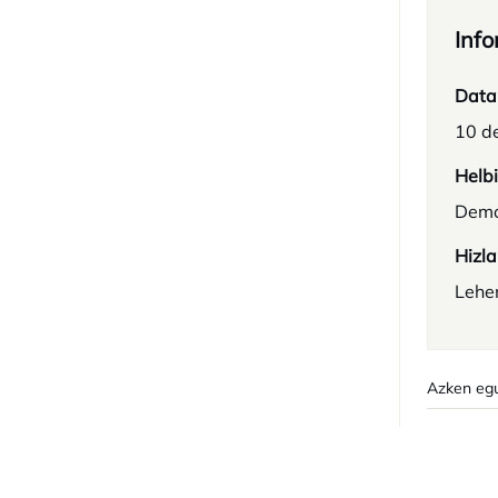
Info
Data
10 d
Helb
Demo
Hizla
Lehe
Azken egu