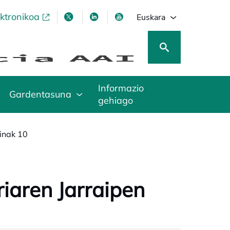
ektronikoa
opens in a new tab
opens in a new tab
opens in a new tab
opens in a new tab
Euskara
Informazio
Gardentasuna
gehiago
inak 10
iaren Jarraipen