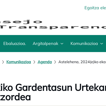
Egoitza el
Ebaluazioa.
Argitalpenak
Komunikazioa
Komunikazioa
Agenda
Astelehena, 2024(e)ko eka
iko Gardentasun Urtekar
tzordea