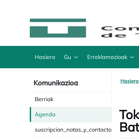
Hasiera
Gu
Erreklamazioak
Hasiera
Komunikazioa
Berriak
Tok
Agenda
Ba
suscripcion_notas_y_contacto