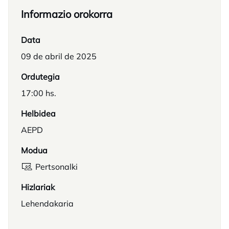
Informazio orokorra
Data
09 de abril de 2025
Ordutegia
17:00 hs.
Helbidea
AEPD
Modua
Pertsonalki
Hizlariak
Lehendakaria