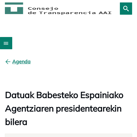
Agenda
Datuak Babesteko Espainiako
Agentziaren presidentearekin
bilera