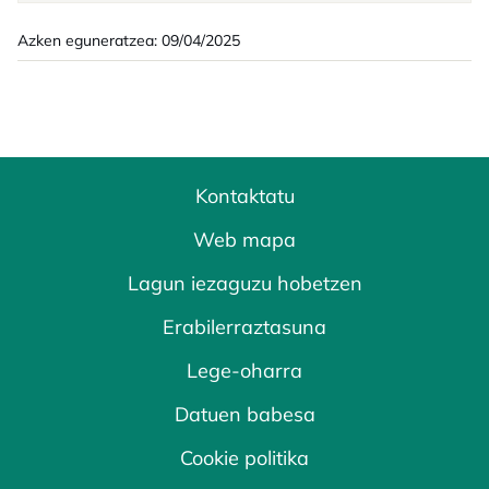
Azken eguneratzea: 09/04/2025
Kontaktatu
Web mapa
Lagun iezaguzu hobetzen
Erabilerraztasuna
Lege-oharra
Datuen babesa
Cookie politika