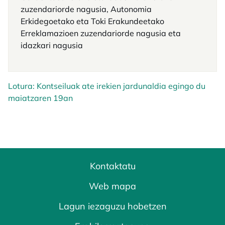
zuzendariorde nagusia, Autonomia
Erkidegoetako eta Toki Erakundeetako
Erreklamazioen zuzendariorde nagusia eta
idazkari nagusia
Lotura: Kontseiluak ate irekien jardunaldia egingo du
maiatzaren 19an
Kontaktatu
Web mapa
Lagun iezaguzu hobetzen