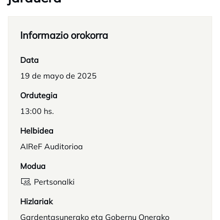
Informazio orokorra
Data
19 de mayo de 2025
Ordutegia
13:00 hs.
Helbidea
AIReF Auditorioa
Modua
Pertsonalki
Hizlariak
Gardentasunerako eta Gobernu Onerako