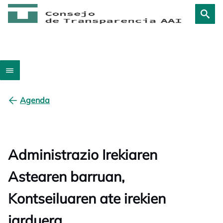
Agenda
Administrazio Irekiaren
Astearen barruan,
Kontseiluaren ate irekien
jarduera