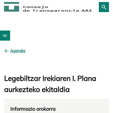
Agenda
Legebiltzar Irekiaren I. Plana
aurkezteko ekitaldia
Informazio orokorra