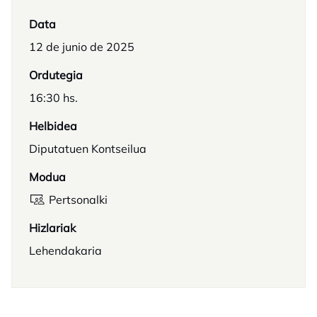
Data
12 de junio de 2025
Ordutegia
16:30 hs.
Helbidea
Diputatuen Kontseilua
Modua
Pertsonalki
Hizlariak
Lehendakaria