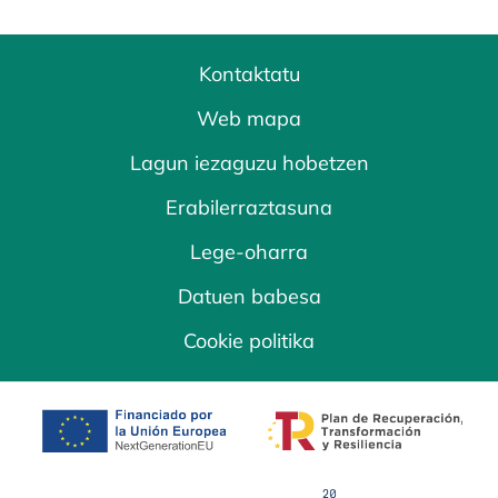
Kontaktatu
Web mapa
Lagun iezaguzu hobetzen
Erabilerraztasuna
Lege-oharra
Datuen babesa
Cookie politika
opens in a new tab
opens in a new 