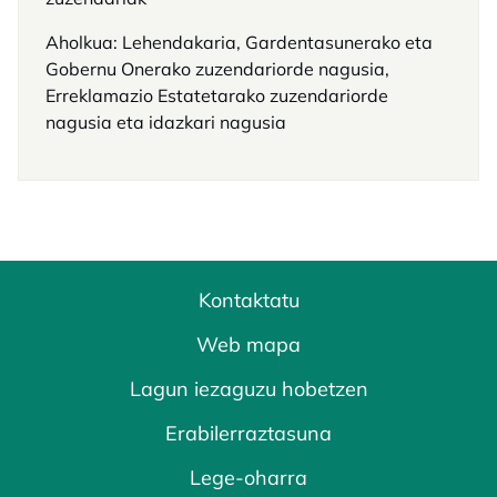
Aholkua: Lehendakaria, Gardentasunerako eta
Gobernu Onerako zuzendariorde nagusia,
Erreklamazio Estatetarako zuzendariorde
nagusia eta idazkari nagusia
Kontaktatu
Web mapa
Lagun iezaguzu hobetzen
Erabilerraztasuna
Lege-oharra