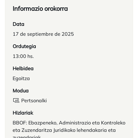
Informazio orokorra
Data
17 de septiembre de 2025
Ordutegia
13:00 hs.
Helbidea
Egoitza
Modua
Pertsonalki
Hizlariak
BBOF: Ebazpeneko, Administrazio eta Kontroleko
eta Zuzendaritza Juridikoko lehendakaria eta
zuzendariak