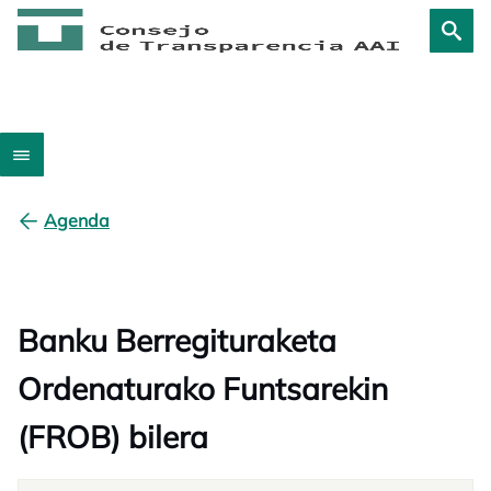
Agenda
Banku Berregituraketa
Ordenaturako Funtsarekin
(FROB) bilera