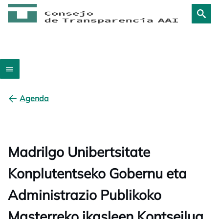
Agenda
Madrilgo Unibertsitate
Konplutentseko Gobernu eta
Administrazio Publikoko
Masterreko ikasleen Kontseilua