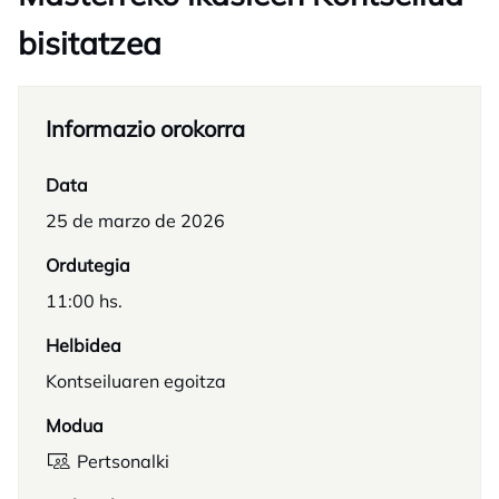
bisitatzea
Informazio orokorra
Data
25 de marzo de 2026
Ordutegia
11:00 hs.
Helbidea
Kontseiluaren egoitza
Modua
Pertsonalki