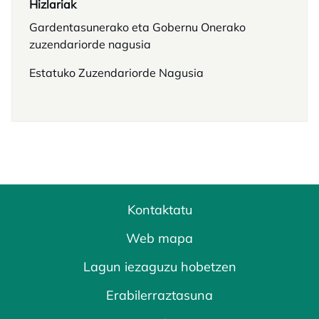
Hizlariak
Gardentasunerako eta Gobernu Onerako
zuzendariorde nagusia
Estatuko Zuzendariorde Nagusia
Kontaktatu
Web mapa
Lagun iezaguzu hobetzen
Erabilerraztasuna