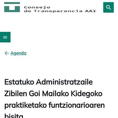
Agenda
Estatuko Administratzaile
Zibilen Goi Mailako Kidegoko
praktiketako funtzionarioaren
bisita