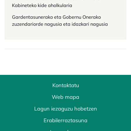
Kabineteko kide aholkularia
Gardentasunerako eta Gobernu Onerako
zuzendariorde nagusia eta idazkari nagusia
Kontaktatu
Web mapa
Lagun iezaguzu hobetzen
Erabilerraztasuna