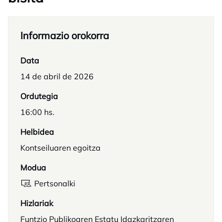
Informazio orokorra
Data
14 de abril de 2026
Ordutegia
16:00 hs.
Helbidea
Kontseiluaren egoitza
Modua
Pertsonalki
Hizlariak
Funtzio Publikoaren Estatu Idazkaritzaren