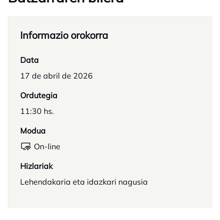
Informazio orokorra
Data
17 de abril de 2026
Ordutegia
11:30 hs.
Modua
On-line
Hizlariak
Lehendakaria eta idazkari nagusia