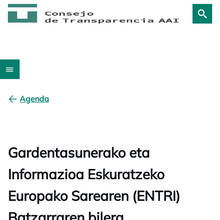
Agenda
Gardentasunerako eta
Informazioa Eskuratzeko
Europako Sarearen (ENTRI)
Batzarraren bilera