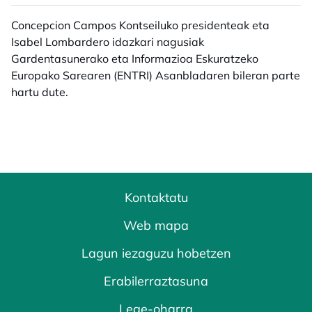
Concepcion Campos Kontseiluko presidenteak eta
Isabel Lombardero idazkari nagusiak
Gardentasunerako eta Informazioa Eskuratzeko
Europako Sarearen (ENTRI) Asanbladaren bileran parte
hartu dute.
Kontaktatu
Web mapa
Lagun iezaguzu hobetzen
Erabilerraztasuna
Lege-oharra