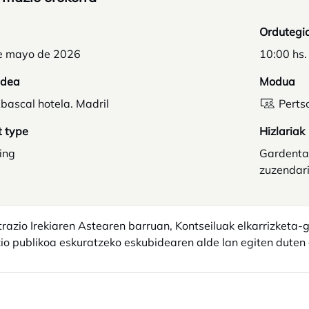
Ordutegi
e mayo de 2026
10:00 hs.
idea
Modua
bascal hotela. Madril
Perts
t type
Hizlariak
ing
Gardentas
zuzendar
razio Irekiaren Astearen barruan, Kontseiluak elkarrizketa
io publikoa eskuratzeko eskubidearen alde lan egiten duten 