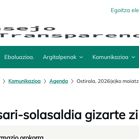
Egoitza el
Ebaluazioa.
Argitalpenak
Komunikazioa
Komunikazioa
Agenda
Ostirala, 2026(e)ko maiatz
ari-solasaldia gizarte zi
rmazio orokorra