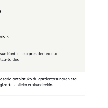
a
onalki
un Kontseiluko presidentea eta
itza-taldea
-gosaria antolatuko du gardentasunaren eta
gizarte zibileko erakundeekin.