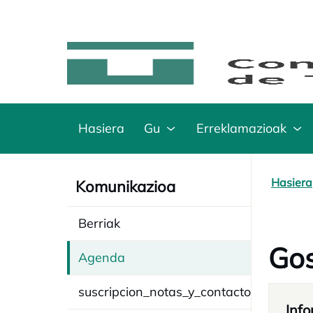
Hasiera
Gu
Erreklamazioak
Hasiera
Komunikazioa
Berriak
Gos
Agenda
suscripcion_notas_y_contacto
Info