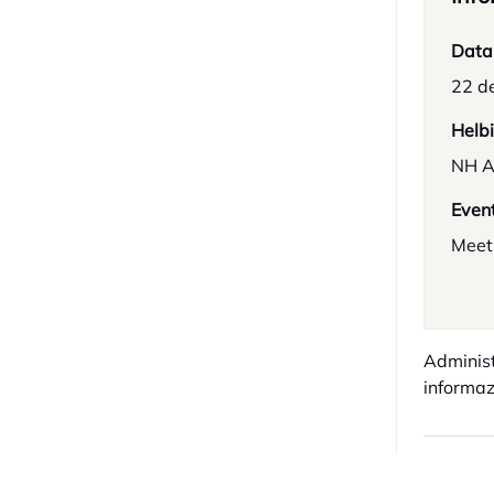
Data
22 d
Helb
NH A
Even
Meet
Administ
informaz