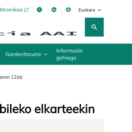
ektronikoa
opens in a new tab
opens in a new tab
opens in a new tab
opens in a new tab
Euskara
Informazio
Gardentasuna
gehiago
aren 12(a)
bileko elkarteekin