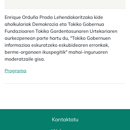
Enrique Orduña Prada Lehendakaritzako kide
aholkulariak Demokrazia eta Tokiko Gobernua
Fundazioaren Tokiko Gardentasunaren Urtekariaren
aurkezpenean parte hartu du, "Tokiko Gobernuen
informazioa eskuratzeko eskubidearen erronkak,
berme-organoen ikuspegitik" mahai-inguruaren
moderatzaile gisa.
Programa
opens in a new tab
Kontaktatu