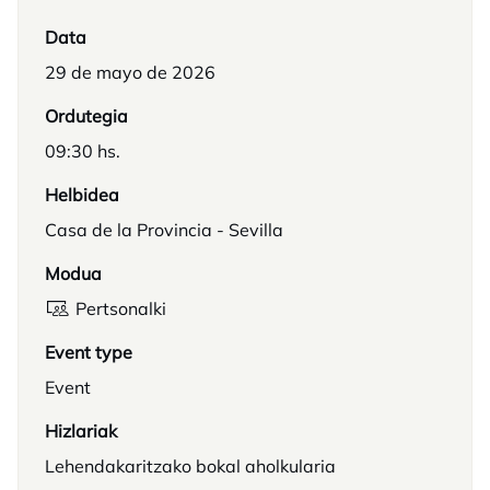
Data
29 de mayo de 2026
Ordutegia
09:30 hs.
Helbidea
Casa de la Provincia - Sevilla
Modua
Pertsonalki
Event type
Event
Hizlariak
Lehendakaritzako bokal aholkularia