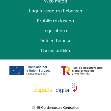
Web mapa
Lagun iezaguzu hobetzen
Erabilerraztasuna
Lege-oharra
Datuen babesa
Cookie politika
opens in a new tab
opens in a new 
opens in a new tab
© IBI Gardentasun Kontseilua