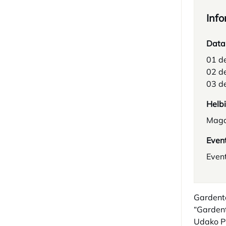
Info
Data
01 de
02 de
03 de
Helb
Magd
Even
Even
Gardent
“Gardent
Udako P