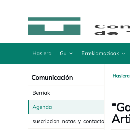
Hasiera
Gu
Erreklamazioak
Hasiera
Comunicación
Berriak
“Ga
Agenda
Art
suscripcion_notas_y_contacto