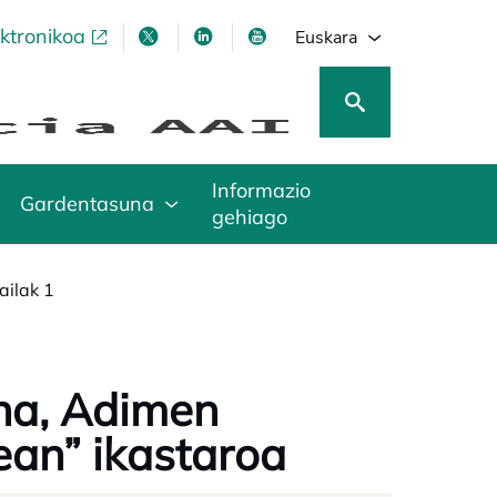
ektronikoa
opens in a new tab
opens in a new tab
opens in a new tab
opens in a new tab
Euskara
Informazio
Gardentasuna
gehiago
ailak 1
na, Adimen
rean” ikastaroa