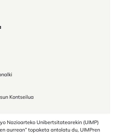
a
onalki
sun Kontseilua
o Nazioarteko Unibertsitatearekin (UIMP)
ken aurrean” topaketa antolatu du, UIMPren