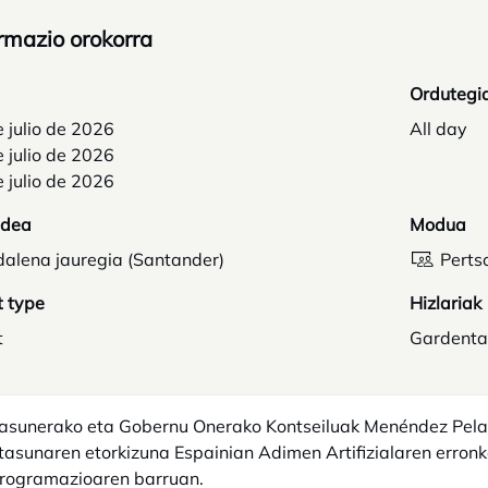
rmazio orokorra
Ordutegi
 julio de 2026
All day
 julio de 2026
 julio de 2026
idea
Modua
alena jauregia (Santander)
Perts
t type
Hizlariak
t
Gardenta
asunerako eta Gobernu Onerako Kontseiluak Menéndez Pelay
asunaren etorkizuna Espainian Adimen Artifizialaren erron
rogramazioaren barruan.