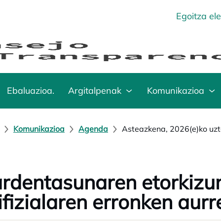
Egoitza el
Ebaluazioa.
Argitalpenak
Komunikazioa
Komunikazioa
Agenda
Asteazkena, 2026(e)ko uzt
rdentasunaren etorkizu
ifizialaren erronken aur