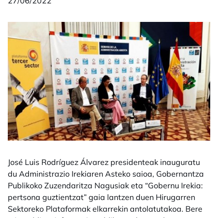
27/06/2022
José Luis Rodríguez Álvarez presidenteak inauguratu
du Administrazio Irekiaren Asteko saioa, Gobernantza
Publikoko Zuzendaritza Nagusiak eta “Gobernu Irekia:
pertsona guztientzat” gaia lantzen duen Hirugarren
Sektoreko Plataformak elkarrekin antolatutakoa. Bere