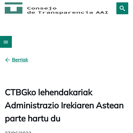
Berriak
CTBGko lehendakariak
Administrazio Irekiaren Astean
parte hartu du