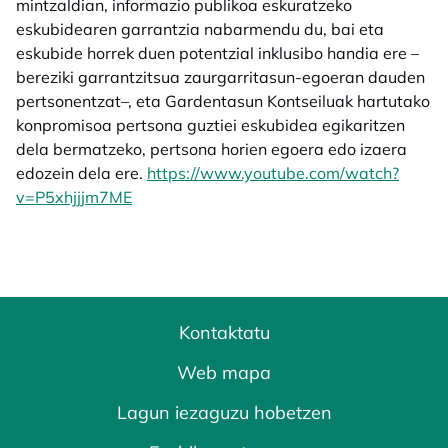
mintzaldian, informazio publikoa eskuratzeko
eskubidearen garrantzia nabarmendu du, bai eta
eskubide horrek duen potentzial inklusibo handia ere –
bereziki garrantzitsua zaurgarritasun-egoeran dauden
pertsonentzat–, eta Gardentasun Kontseiluak hartutako
konpromisoa pertsona guztiei eskubidea egikaritzen
dela bermatzeko, pertsona horien egoera edo izaera
edozein dela ere.
https://www.youtube.com/watch?
v=P5xhjjjm7ME
Kontaktatu
Web mapa
Lagun iezaguzu hobetzen