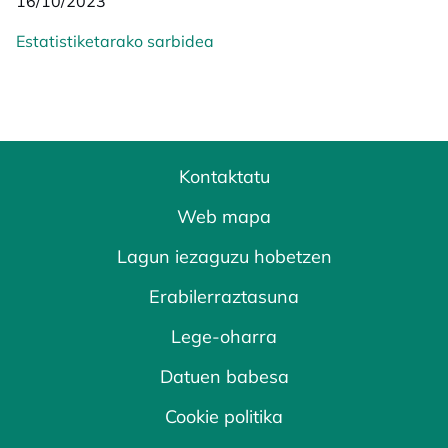
16/10/2023
Estatistiketarako sarbidea
Kontaktatu
Web mapa
Lagun iezaguzu hobetzen
Erabilerraztasuna
Lege-oharra
Datuen babesa
Cookie politika