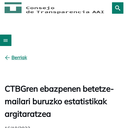
Berriak
CTBGren ebazpenen betetze-
mailari buruzko estatistikak
argitaratzea