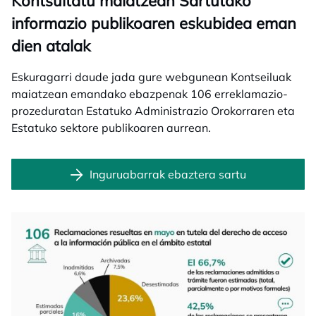
Kontsultatu maiatzean Sartutako
informazio publikoaren eskubidea eman
dien atalak
Eskuragarri daude jada gure webgunean Kontseiluak
maiatzean emandako ebazpenak 106 erreklamazio-
prozeduratan Estatuko Administrazio Orokorraren eta
Estatuko sektore publikoaren aurrean.
Inguruabarrak ebaztera sartu