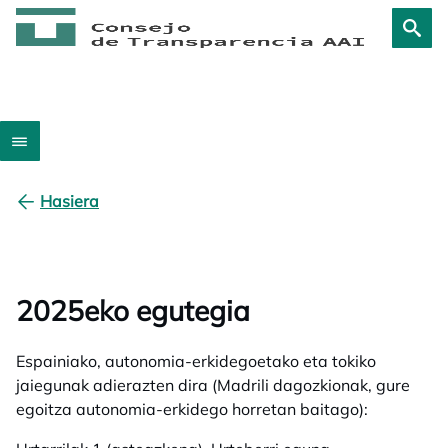
Hasiera
2025eko egutegia
Espainiako, autonomia-erkidegoetako eta tokiko
jaiegunak adierazten dira (Madrili dagozkionak, gure
egoitza autonomia-erkidego horretan baitago):