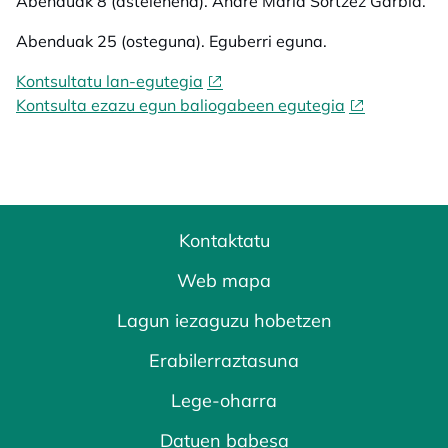
Abenduak 8 (astelehena). Andre Maria Sortzez Garbia.
Abenduak 25 (osteguna). Eguberri eguna.
Kontsultatu lan-egutegia
Kontsulta ezazu egun baliogabeen egutegia
Kontaktatu
Web mapa
Lagun iezaguzu hobetzen
Erabilerraztasuna
Lege-oharra
Datuen babesa