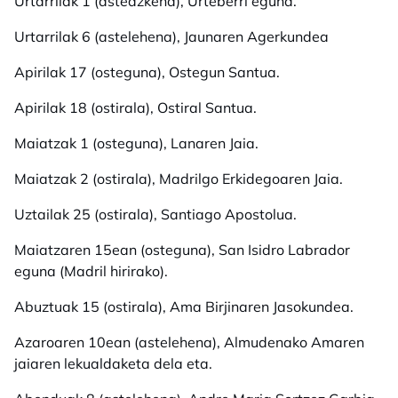
Urtarrilak 1 (asteazkena), Urteberri eguna.
Urtarrilak 6 (astelehena), Jaunaren Agerkundea
Apirilak 17 (osteguna), Ostegun Santua.
Apirilak 18 (ostirala), Ostiral Santua.
Maiatzak 1 (osteguna), Lanaren Jaia.
Maiatzak 2 (ostirala), Madrilgo Erkidegoaren Jaia.
Uztailak 25 (ostirala), Santiago Apostolua.
Maiatzaren 15ean (osteguna), San Isidro Labrador
eguna (Madril hirirako).
Abuztuak 15 (ostirala), Ama Birjinaren Jasokundea.
Azaroaren 10ean (astelehena), Almudenako Amaren
jaiaren lekualdaketa dela eta.