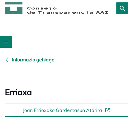
Informazio gehiago
Errioxa
Joan Errioxako Gardentasun Atarira