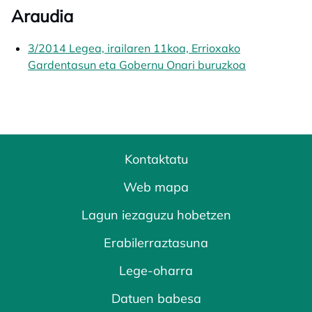
Araudia
3/2014 Legea, irailaren 11koa, Errioxako
Gardentasun eta Gobernu Onari buruzkoa
opens in a n
Kontaktatu
Web mapa
Lagun iezaguzu hobetzen
Erabilerraztasuna
Lege-oharra
Datuen babesa