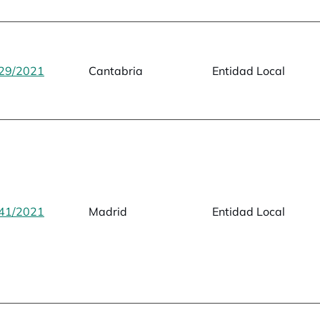
29/2021
opens in a new tab
Cantabria
Entidad Local
41/2021
opens in a new tab
Madrid
Entidad Local