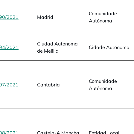
Comunidade
90/2021
opens in a new tab
Madrid
Autónoma
Ciudad Autónoma
94/2021
opens in a new tab
Cidade Autónoma
de Melilla
Comunidade
97/2021
opens in a new tab
Cantabria
Autónoma
08/2021
opens in a new tab
Castela-A Mancha
Entidad Local