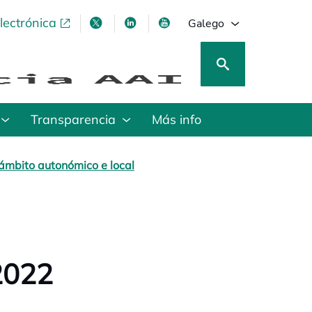
lectrónica
opens in a new tab
opens in a new tab
opens in a new tab
opens in a new tab
Galego
Transparencia
Más info
ámbito autonómico e local
2022