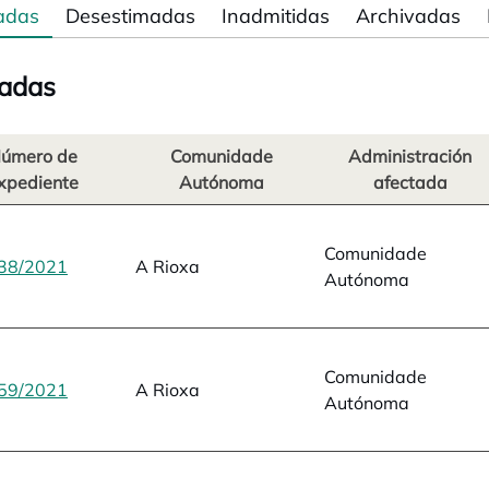
adas
Desestimadas
Inadmitidas
Archivadas
adas
úmero de
Comunidade
Administración
xpediente
Autónoma
afectada
Comunidade
38/2021
opens in a new tab
A Rioxa
Autónoma
Comunidade
59/2021
opens in a new tab
A Rioxa
Autónoma