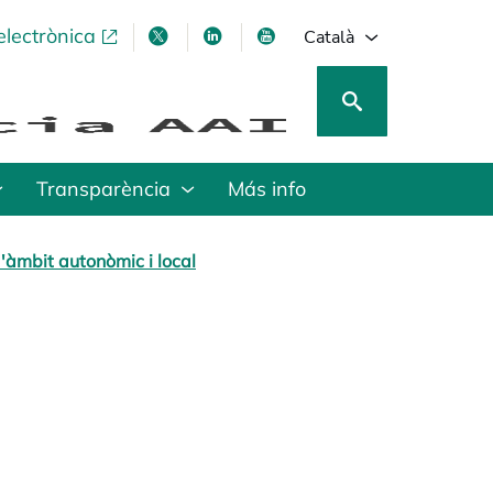
electrònica
opens in a new tab
opens in a new tab
opens in a new tab
opens in a new tab
Català
Transparència
Más info
'àmbit autonòmic i local