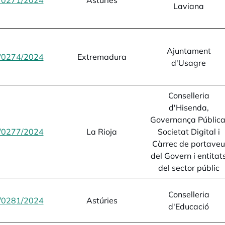
/0271/2024
opens in a new tab
Astúries
Laviana
Ajuntament
/0274/2024
opens in a new tab
Extremadura
d'Usagre
Conselleria
d'Hisenda,
Governança Pública
/0277/2024
opens in a new tab
La Rioja
Societat Digital i
Càrrec de portaveu
del Govern i entitat
del sector públic
Conselleria
/0281/2024
opens in a new tab
Astúries
d'Educació