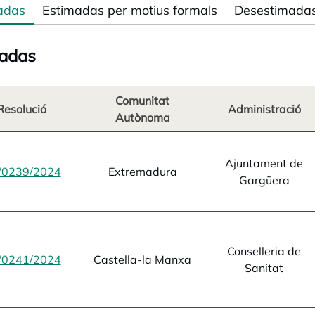
adas
Estimadas per motius formals
Desestimada
adas
Comunitat
Resolució
Administració
Autònoma
Ajuntament de
/0239/2024
opens in a new tab
Extremadura
Gargüera
Conselleria de
/0241/2024
opens in a new tab
Castella-la Manxa
Sanitat