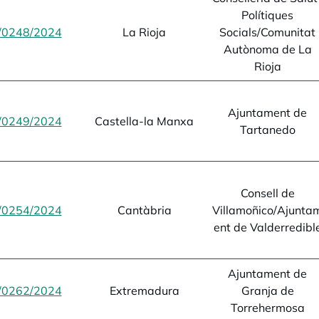
Polítiques
/0248/2024
opens in a new tab
La Rioja
Socials/Comunitat
Autònoma de La
Rioja
Ajuntament de
/0249/2024
opens in a new tab
Castella-la Manxa
Tartanedo
Consell de
/0254/2024
opens in a new tab
Cantàbria
Villamoñico/Ajunta
ent de Valderredibl
Ajuntament de
/0262/2024
opens in a new tab
Extremadura
Granja de
Torrehermosa