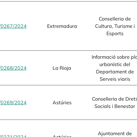
Conselleria de
/0267/2024
opens in a new tab
Extremadura
Cultura, Turisme i
Esports
Informació sobre pl
urbanístic del
/0268/2024
opens in a new tab
La Rioja
Departament de
Serveis viaris
Conselleria de Dret
/0269/2024
opens in a new tab
Astúries
Socials i Benestar
Ajuntament de