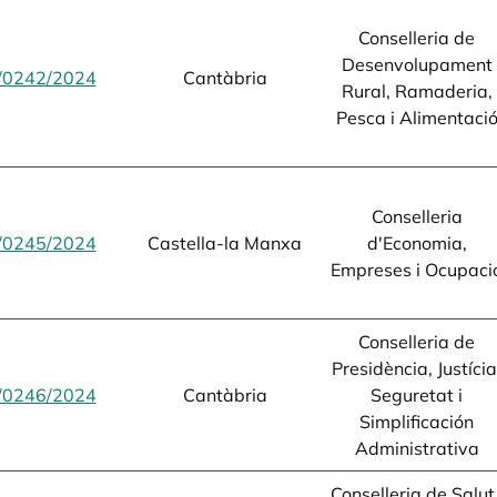
Conselleria de
Desenvolupament
/0242/2024
opens in a new tab
Cantàbria
Rural, Ramaderia,
Pesca i Alimentaci
Conselleria
/0245/2024
opens in a new tab
Castella-la Manxa
d'Economia,
Empreses i Ocupaci
Conselleria de
Presidència, Justícia
/0246/2024
opens in a new tab
Cantàbria
Seguretat i
Simplificación
Administrativa
Conselleria de Salut 