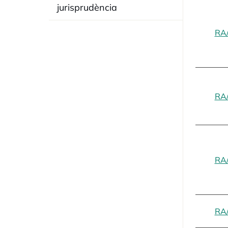
jurisprudència
RA
RA
RA
RA