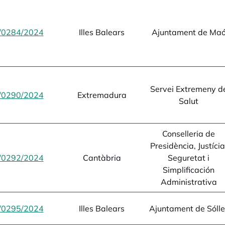
/0284/2024
opens in a new tab
Illes Balears
Ajuntament de Ma
Servei Extremeny d
/0290/2024
opens in a new tab
Extremadura
Salut
Conselleria de
Presidència, Justícia
/0292/2024
opens in a new tab
Cantàbria
Seguretat i
Simplificación
Administrativa
/0295/2024
opens in a new tab
Illes Balears
Ajuntament de Sólle