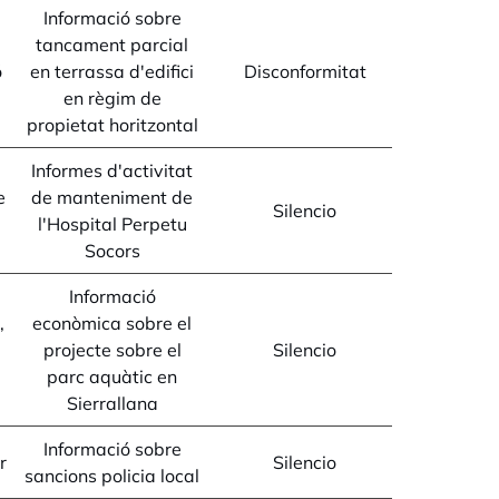
Informació sobre
tancament parcial
ó
en terrassa d'edifici
Disconformitat
en règim de
propietat horitzontal
Informes d'activitat
e
de manteniment de
Silencio
l'Hospital Perpetu
Socors
Informació
,
econòmica sobre el
projecte sobre el
Silencio
parc aquàtic en
Sierrallana
Informació sobre
r
Silencio
sancions policia local