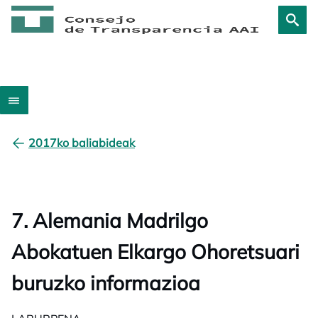
2017ko baliabideak
7. Alemania Madrilgo
Abokatuen Elkargo Ohoretsuari
buruzko informazioa