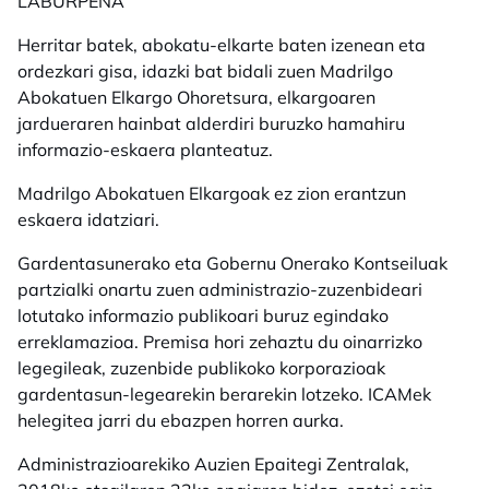
LABURPENA
Herritar batek, abokatu-elkarte baten izenean eta
ordezkari gisa, idazki bat bidali zuen Madrilgo
Abokatuen Elkargo Ohoretsura, elkargoaren
jardueraren hainbat alderdiri buruzko hamahiru
informazio-eskaera planteatuz.
Madrilgo Abokatuen Elkargoak ez zion erantzun
eskaera idatziari.
Gardentasunerako eta Gobernu Onerako Kontseiluak
partzialki onartu zuen administrazio-zuzenbideari
lotutako informazio publikoari buruz egindako
erreklamazioa. Premisa hori zehaztu du oinarrizko
legegileak, zuzenbide publikoko korporazioak
gardentasun-legearekin berarekin lotzeko. ICAMek
helegitea jarri du ebazpen horren aurka.
Administrazioarekiko Auzien Epaitegi Zentralak,