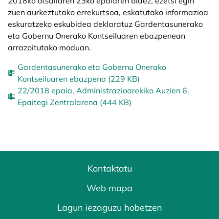
2018ko otsailaren 23ko epaiaren bidez, ezetsi egin
zuen aurkeztutako errekurtsoa, eskatutako informazioa
eskuratzeko eskubidea deklaratuz Gardentasunerako
eta Gobernu Onerako Kontseiluaren ebazpenean
arrazoitutako moduan.
Gardentasunerako eta Gobernu Onerako
Kontseiluaren ebazpena (229 KB)
22/2018 epaia, Administrazioarekiko Auzien 6.
Epaitegi Zentralarena (444 KB)
Kontaktatu
Web mapa
Lagun iezaguzu hobetzen