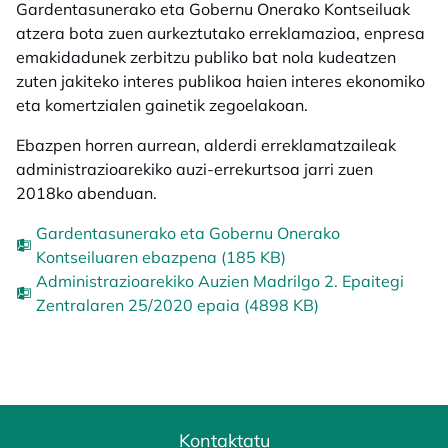
Gardentasunerako eta Gobernu Onerako Kontseiluak
atzera bota zuen aurkeztutako erreklamazioa, enpresa
emakidadunek zerbitzu publiko bat nola kudeatzen
zuten jakiteko interes publikoa haien interes ekonomiko
eta komertzialen gainetik zegoelakoan.
Ebazpen horren aurrean, alderdi erreklamatzaileak
administrazioarekiko auzi-errekurtsoa jarri zuen
2018ko abenduan.
Gardentasunerako eta Gobernu Onerako
Kontseiluaren ebazpena (185 KB)
Administrazioarekiko Auzien Madrilgo 2. Epaitegi
Zentralaren 25/2020 epaia (4898 KB)
Kontaktatu