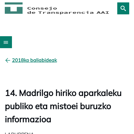
2018ko baliabideak
14. Madrilgo hiriko aparkaleku
publiko eta mistoei buruzko
informazioa