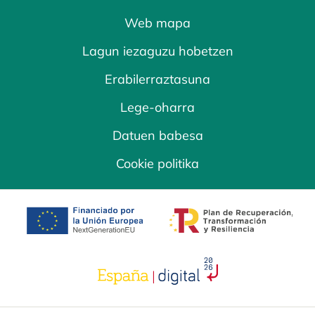
Web mapa
Lagun iezaguzu hobetzen
Erabilerraztasuna
Lege-oharra
Datuen babesa
Cookie politika
opens in a new tab
opens in a new 
opens in a new tab