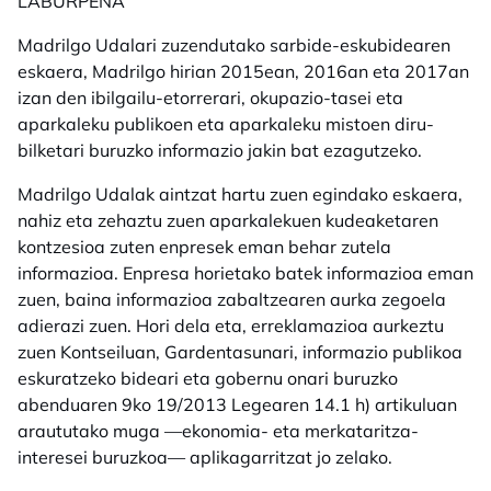
LABURPENA
Madrilgo Udalari zuzendutako sarbide-eskubidearen
eskaera, Madrilgo hirian 2015ean, 2016an eta 2017an
izan den ibilgailu-etorrerari, okupazio-tasei eta
aparkaleku publikoen eta aparkaleku mistoen diru-
bilketari buruzko informazio jakin bat ezagutzeko.
Madrilgo Udalak aintzat hartu zuen egindako eskaera,
nahiz eta zehaztu zuen aparkalekuen kudeaketaren
kontzesioa zuten enpresek eman behar zutela
informazioa. Enpresa horietako batek informazioa eman
zuen, baina informazioa zabaltzearen aurka zegoela
adierazi zuen. Hori dela eta, erreklamazioa aurkeztu
zuen Kontseiluan, Gardentasunari, informazio publikoa
eskuratzeko bideari eta gobernu onari buruzko
abenduaren 9ko 19/2013 Legearen 14.1 h) artikuluan
araututako muga —ekonomia- eta merkataritza-
interesei buruzkoa— aplikagarritzat jo zelako.