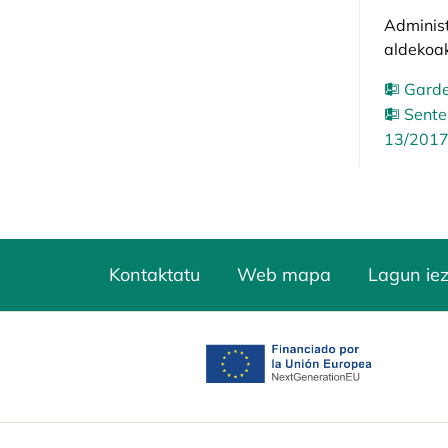
Administ
aldekoak
Garde
Sente
13/2017 
Kontaktatu
Web mapa
Lagun ie
opens in a new tab