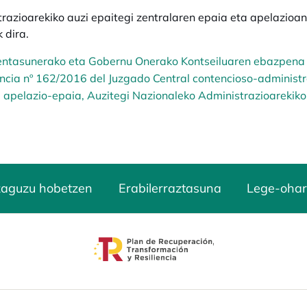
razioarekiko auzi epaitegi zentralaren epaia eta apelazio
 dira.
ntasunerako eta Gobernu Onerako Kontseiluaren ebazpena
ncia nº 162/2016 del Juzgado Central contencioso-administr
apelazio-epaia, Auzitegi Nazionaleko Administrazioarekiko 
zaguzu hobetzen
Erabilerraztasuna
Lege-ohar
opens in a new tab