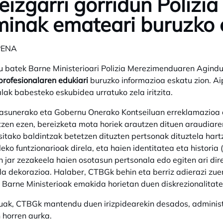
eizgarri gorridun Poliz
inak emateari buruzko
PENA
u batek Barne Ministerioari Polizia Merezimenduaren Agindu
 profesionalaren edukiari
buruzko informazioa eskatu zion. Ai
lak babesteko eskubidea urratuko zela iritzita.
sunerako eta Gobernu Onerako Kontseiluan erreklamazioa au
tzen ezen, bereizketa mota horiek arautzen dituen araudiare
sitako baldintzak betetzen dituzten pertsonak dituztela hart
eko funtzionarioak direla, eta haien identitatea eta histori
n jar zezakeela haien osotasun pertsonala edo egiten ari dir
a dekorazioa. Halaber, CTBGk behin eta berriz adierazi zue
 Barne Ministerioak emakida horietan duen diskrezionalitat
uak, CTBGk mantendu duen irizpidearekin desados, administ
horren aurka.