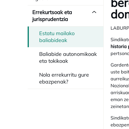
ber
dom
Errekurtsoak eta
jurisprudentzia
LABUR
Estatu mailako
Sindikat
baliabideak
historia
pertsona
Baliabide autonomikoak
eta tokikoak
Gardenta
uste bai
Nola errekurritu gure
aurreiku
ebazpenak?
Nazional
arriskua
eman zel
zeinetan
Sindikat
ebazpen 