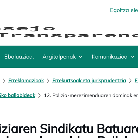
Egoitza el
Ebaluazioa.
Argitalpenak
Komunikazioa
Erreklamazioak
Errekurtsoak eta jurisprudentzia
E
ko baliabideak
12. Polizia-merezimenduaren dominak 
iziaren Sindikatu Batuar