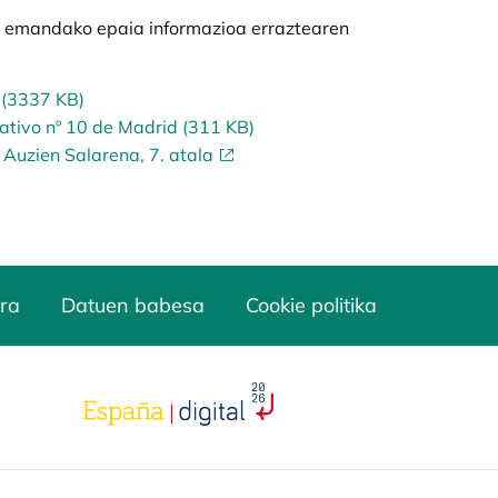
an emandako epaia informazioa erraztearen
 (3337 KB)
ativo nº 10 de Madrid (311 KB)
Auzien Salarena, 7. atala
ra
Datuen babesa
Cookie politika
opens in a new tab