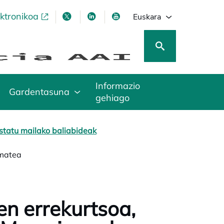
ektronikoa
opens in a new tab
opens in a new tab
opens in a new tab
opens in a new tab
Euskara
Informazio
Gardentasuna
gehiago
statu mailako baliabideak
ematea
en errekurtsoa,