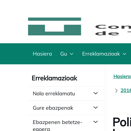
Hasiera
Gu
Erreklamazioak
Hasiera
Erreklamazioak
2016
Nola erreklamatu
Gure ebazpenak
Pol
Ebazpenen betetze-
egoera