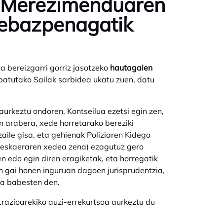
ia Merezimenduaren
 ebazpenagatik
a bereizgarri gorriz jasotzeko
hautagaien
patutako Sailak sarbidea ukatu zuen, datu
rkeztu ondoren, Kontseilua ezetsi egin zen,
n arabera, xede horretarako bereziki
zaile gisa, eta gehienak Poliziaren Kidego
a (eskaeraren xedea zena) ezagutuz gero
en edo egin diren eragiketak, eta horregatik
n gai honen inguruan dagoen jurisprudentzia,
ea babesten den.
razioarekiko auzi-errekurtsoa aurkeztu du