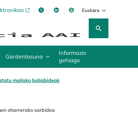
ektronikoa
opens in a new tab
opens in a new tab
opens in a new tab
opens in a new tab
Euskara
Informazio
Gardentasuna
gehiago
statu mailako baliabideak
uen oharrerako sarbidea