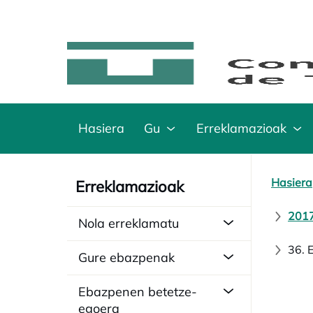
Hasiera
Gu
Erreklamazioak
Hasiera
Erreklamazioak
2017
Nola erreklamatu
36. 
Gure ebazpenak
Ebazpenen betetze-
egoera