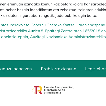
en eremuan izandako komunikazioetarako oro har sarbidea 
at, behar bezala identifikatua eta zehaztua, zeinaren eduki
rik ez duten inguruabarrengatik, jada publiko egin baita.
ntasunerako eta Gobernu Onerako Kontseiluaren ebazpena
istrazioarekiko Auzien 8. Epaitegi Zentralaren 165/2018 ep
apelazio-epaia, Auzitegi Nazionaleko Administrazioarekiko
zaguzu hobetzen
Erabilerraztasuna
Lege-ohar
opens in a new tab