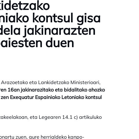
idetzako
niako kontsul gisa
dela jakinarazten
baiesten duen
 Arazoetako eta Lankidetzako Ministerioari,
ren 16an jakinarazitako eta bidalitako ahozko
i zen Exequatur Espainiako Letoniako kontsul
akeelakoan, eta Legearen 14.1 c) artikuluko
nartu zuen, gure herrialdeko kanpo-