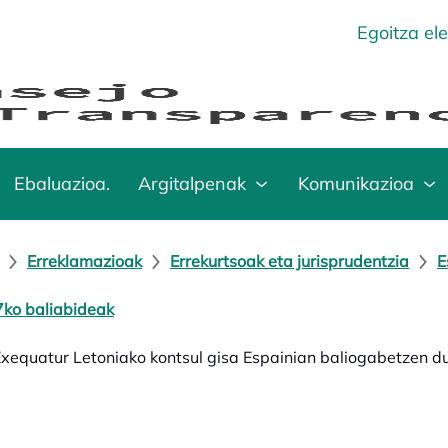
Egoitza el
Ebaluazioa.
Argitalpenak
Komunikazioa
Erreklamazioak
Errekurtsoak eta jurisprudentzia
E
ko baliabideak
Exequatur Letoniako kontsul gisa Espainian baliogabetzen d