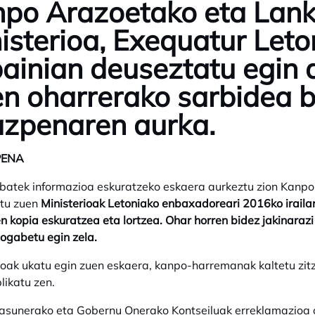
po Arazoetako eta Lank
isterioa, Exequatur Leto
ainian deuseztatu egin 
n oharrerako sarbidea 
zpenaren aurka.
PENA
 batek informazioa eskuratzeko eskaera aurkeztu zion Kanpo
atu zuen
Ministerioak Letoniako enbaxadoreari 2016ko iraila
n kopia eskuratzea eta lortzea. Ohar horren bidez jakinaraz
iogabetu egin zela.
ioak ukatu egin zuen eskaera, kanpo-harremanak kaltetu zitz
ikatu zen.
sunerako eta Gobernu Onerako Kontseiluak erreklamazioa o