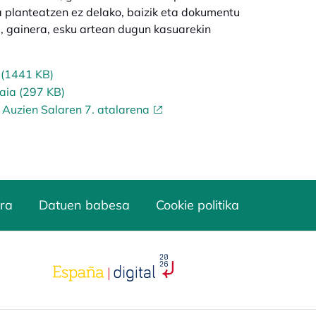
planteatzen ez delako, baizik eta dokumentu
a, gainera, esku artean dugun kasuarekin
 (1441 KB)
aia (297 KB)
 Auzien Salaren 7. atalarena
ra
Datuen babesa
Cookie politika
opens in a new tab