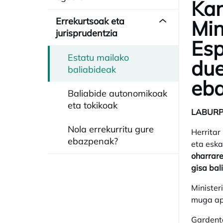
Kan
Errekurtsoak eta
Min
jurisprudentzia
Esp
Estatu mailako
due
baliabideak
eba
Baliabide autonomikoak
eta tokikoak
LABUR
Nola errekurritu gure
Herritar
ebazpenak?
eta esk
oharrare
gisa bal
Minister
muga apl
Gardenta