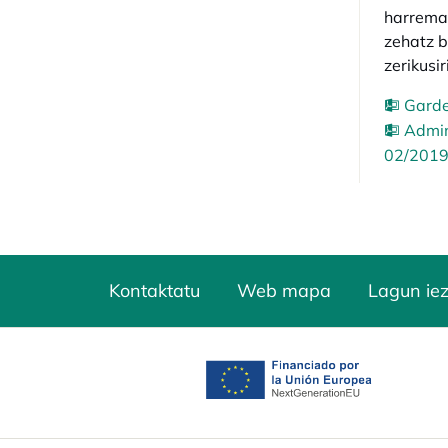
harreman
zehatz b
zerikusi
Garde
Admin
02/2019 
Kontaktatu
Web mapa
Lagun ie
opens in a new tab