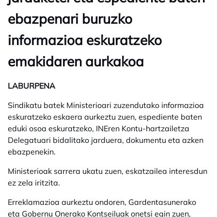
ebazpenari buruzko
informazioa eskuratzeko
emakidaren aurkakoa
LABURPENA
Sindikatu batek Ministerioari zuzendutako informazioa
eskuratzeko eskaera aurkeztu zuen, espediente baten
eduki osoa eskuratzeko, INEren Kontu-hartzailetza
Delegatuari bidalitako jarduera, dokumentu eta azken
ebazpenekin.
Ministerioak sarrera ukatu zuen, eskatzailea interesdun
ez zela iritzita.
Erreklamazioa aurkeztu ondoren, Gardentasunerako
eta Gobernu Onerako Kontseiluak onetsi egin zuen,