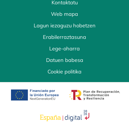
Kontaktatu
Web mapa
Lagun iezaguzu hobetzen
Erabilerraztasuna
Lege-oharra
Datuen babesa
Cookie politika
opens in a new tab
opens in a new 
opens in a new tab