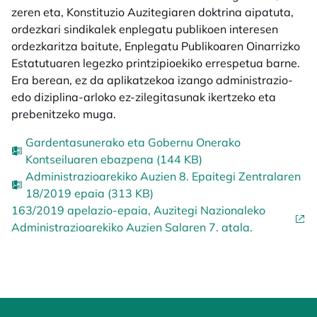
zeren eta, Konstituzio Auzitegiaren doktrina aipatuta,
ordezkari sindikalek enplegatu publikoen interesen
ordezkaritza baitute, Enplegatu Publikoaren Oinarrizko
Estatutuaren legezko printzipioekiko errespetua barne.
Era berean, ez da aplikatzekoa izango administrazio-
edo diziplina-arloko ez-zilegitasunak ikertzeko eta
prebenitzeko muga.
Gardentasunerako eta Gobernu Onerako
Kontseiluaren ebazpena (144 KB)
Administrazioarekiko Auzien 8. Epaitegi Zentralaren
18/2019 epaia (313 KB)
163/2019 apelazio-epaia, Auzitegi Nazionaleko
Administrazioarekiko Auzien Salaren 7. atala.