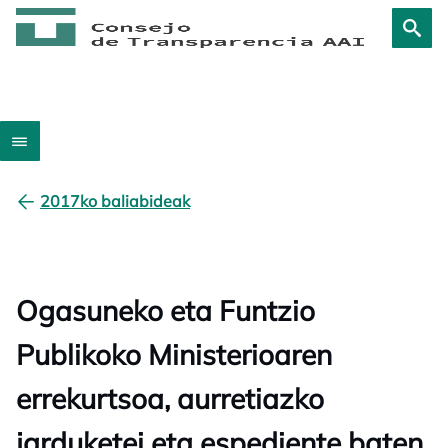
2017ko baliabideak
Ogasuneko eta Funtzio
Publikoko Ministerioaren
errekurtsoa, aurretiazko
jarduketei eta espediente baten