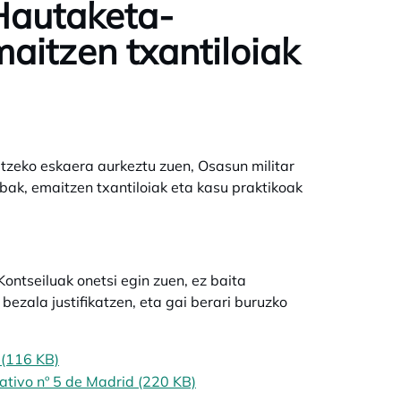
 Hautaketa-
aitzen txantiloiak
atzeko eskaera aurkeztu zuen, Osasun militar
bak, emaitzen txantiloiak eta kasu praktikoak
ntseiluak onetsi egin zuen, ez baita
bezala justifikatzen, eta gai berari buruzko
 (116 KB)
ativo nº 5 de Madrid (220 KB)