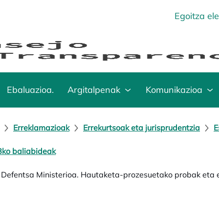
Egoitza el
Ebaluazioa.
Argitalpenak
Komunikazioa
Erreklamazioak
Errekurtsoak eta jurisprudentzia
E
ko baliabideak
 Defentsa Ministerioa. Hautaketa-prozesuetako probak eta e