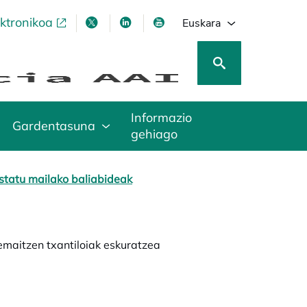
ektronikoa
opens in a new tab
opens in a new tab
opens in a new tab
opens in a new tab
Euskara
Informazio
Gardentasuna
gehiago
statu mailako baliabideak
maitzen txantiloiak eskuratzea