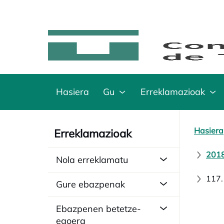
Hasiera
Gu
Erreklamazioak
Hasiera
Erreklamazioak
2018
Nola erreklamatu
117.
Gure ebazpenak
Ebazpenen betetze-
egoera