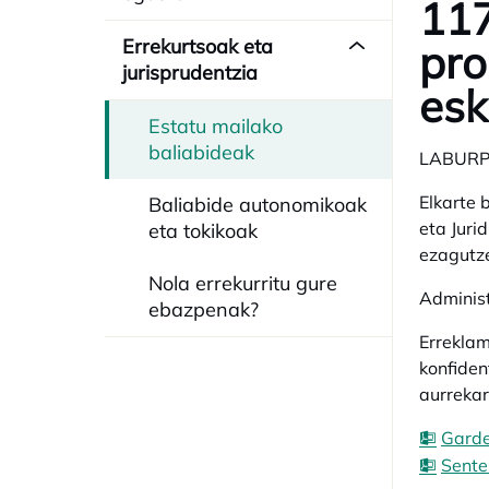
117
Errekurtsoak eta
pro
jurisprudentzia
esk
Estatu mailako
baliabideak
LABUR
Elkarte 
Baliabide autonomikoak
eta Juri
eta tokikoak
ezagutz
Nola errekurritu gure
Administ
ebazpenak?
Erreklam
konfiden
aurrekar
Garde
Sente