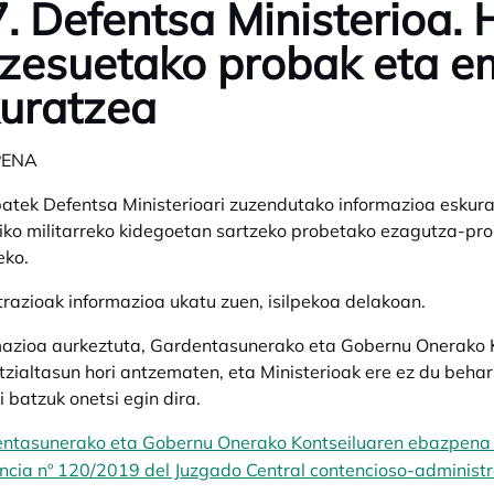
. Defentsa Ministerioa.
zesuetako probak eta em
uratzea
PENA
batek Defentsa Ministerioari zuzendutako informazioa eskur
diko militarreko kidegoetan sartzeko probetako ezagutza-pro
eko.
razioak informazioa ukatu zuen, isilpekoa delakoan.
azioa aurkeztuta, Gardentasunerako eta Gobernu Onerako Ko
tzialtasun hori antzematen, eta Ministerioak ere ez du behar 
i batzuk onetsi egin dira.
ntasunerako eta Gobernu Onerako Kontseiluaren ebazpena
ncia nº 120/2019 del Juzgado Central contencioso-administr