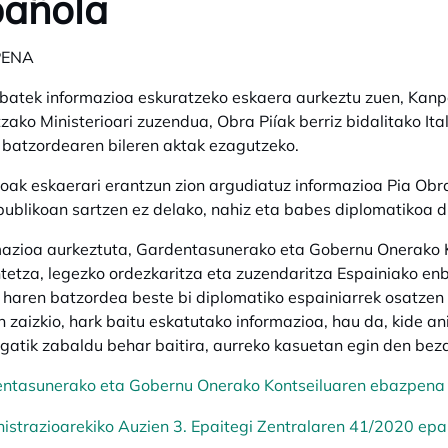
pañola
PENA
 batek informazioa eskuratzeko eskaera aurkeztu zuen, Kan
zako Ministerioari zuzendua, Obra Piíak berriz bidalitako I
batzordearen bileren aktak ezagutzeko.
ioak eskaerari erantzun zion argudiatuz informazioa Pia Obra
publikoan sartzen ez delako, nahiz eta babes diplomatikoa d
azioa aurkeztuta, Gardentasunerako eta Gobernu Onerako Ko
tetza, legezko ordezkaritza eta zuzendaritza Espainiako e
 haren batzordea beste bi diplomatiko espainiarrek osatzen 
n zaizkio, hark baitu eskatutako informazioa, hau da, kide an
gatik zabaldu behar baitira, aurreko kasuetan egin den beza
ntasunerako eta Gobernu Onerako Kontseiluaren ebazpena
istrazioarekiko Auzien 3. Epaitegi Zentralaren 41/2020 epa