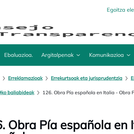
Egoitza el
Ebaluazioa.
Argitalpenak
Komunikazioa
Erreklamazioak
Errekurtsoak eta jurisprudentzia
E
ko baliabideak
126. Obra Pía española en Italia - Obra 
. Obra Pía española en I