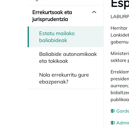
Es
Errekurtsoak eta
LABUR
jurisprudentzia
Herritar
Estatu mailako
Lankidet
baliabideak
gobernu 
Minister
Baliabide autonomikoak
sektore 
eta tokikoak
Erreklam
Nola errekurritu gure
presiden
ebazpenak?
aurrean;
bidaltze
publikoa
Garde
Admin