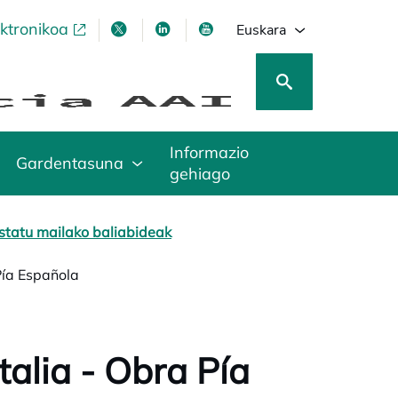
ektronikoa
opens in a new tab
opens in a new tab
opens in a new tab
opens in a new tab
Euskara
Informazio
Gardentasuna
gehiago
statu mailako baliabideak
Pía Española
talia - Obra Pía