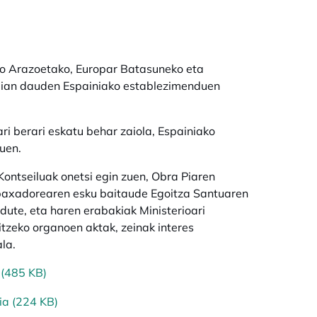
po Arazoetako, Europar Batasuneko eta
talian dauden Espainiako establezimenduen
ri berari eskatu behar zaiola, Espainiako
uen.
ntseiluak onetsi egin zuen, Obra Piaren
nbaxadorearen esku baitaude Egoitza Santuaren
dute, eta haren erabakiak Ministerioari
itzeko organoen aktak, zeinak interes
la.
 (485 KB)
ia (224 KB)