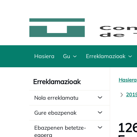
Hasiera
Gu
Erreklamazioak
Hasiera
Erreklamazioak
2019
Nola erreklamatu
Gure ebazpenak
126
Ebazpenen betetze-
egoera