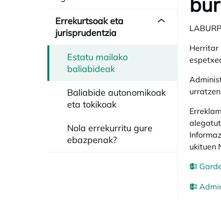
bur
Errekurtsoak eta
LABUR
jurisprudentzia
Herritar
Estatu mailako
espetxea
baliabideak
Administ
urratzen
Baliabide autonomikoak
eta tokikoak
Erreklam
alegatut
Nola errekurritu gure
Informaz
ebazpenak?
ukituen
Garde
Admin