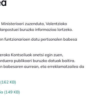
ea
Ministerioari zuzenduta, Valentziako
lanpostuei buruzko informazioa lortzeko.
en funtzionarioen datu pertsonalen babesa
ako Kontseiluak onetsi egin zuen,
arduera publikoari buruzko datuak baitira.
n babesaren aurrean, eta erreklamatzailea da
 (162 KB)
ia (149 KB)