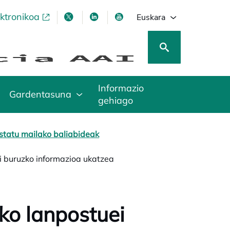
ektronikoa
opens in a new tab
opens in a new tab
opens in a new tab
opens in a new tab
Euskara
Informazio
Gardentasuna
gehiago
statu mailako baliabideak
i buruzko informazioa ukatzea
ko lanpostuei