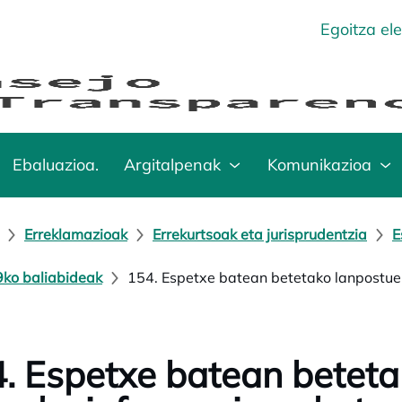
Egoitza el
Ebaluazioa.
Argitalpenak
Komunikazioa
Erreklamazioak
Errekurtsoak eta jurisprudentzia
E
ko baliabideak
154. Espetxe batean betetako lanpostue
. Espetxe batean beteta