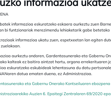
uzko informazioa ukatz
PENA
 batek informazioa eskuratzeko eskaera aurkeztu zuen Barne 
n bi funtzionariok merezimendu lehiaketarik gabe betetako 
razioak informazioa ukatu zuen, espetxeetan lan egiten dut
 zuelakoan.
azioa aurkeztu ondoren, Gardentasunerako eta Gobernu Oner
ako kalteak ez baitira aintzat hartu, organo errekerituaren j
ioa eskuratzeko eskubideak lehentasuna du datu pertsonale
 NANaren datua ematen duena, ez Administrazioa.
ntasunerako eta Gobernu Onerako Kontseiluaren ebazpena
istrazioarekiko Auzien 6. Epaitegi Zentralaren 69/2020 epa