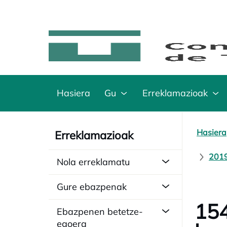
Hasiera
Gu
Erreklamazioak
Hasiera
Erreklamazioak
2019
Nola erreklamatu
Gure ebazpenak
154
Ebazpenen betetze-
egoera