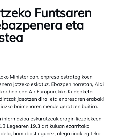
tzeko Funtsaren
ebazpenera eta
stea
koko Ministerioan, enpresa estrategikoen
nera jotzeko eskatuz. Ebazpen horretan, Aldi
kordioa edo Air Europarekiko Kudeaketa
intzak jasotzen dira, eta enpresaren erabaki
etiazko baimenaren mende geratzen baitira.
n informazioa eskuratzeak eragin liezaiekeen
13 Legearen 19.3 artikuluan ezarritako
 dela, hamabost egunez, alegazioak egiteko.