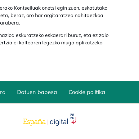
ako Kontseiluak onetsi egin zuen, eskatutako
 eta, beraz, oro har argitaratzea nahitaezkoa
 arabera.
azioa eskuratzeko eskaerari buruz, eta ez zaio
ertzialei kaltearen legezko muga aplikatzeko
ra
Datuen babesa
Cookie politika
opens in a new tab