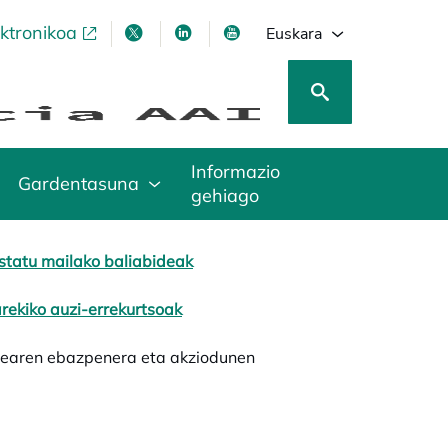
ektronikoa
opens in a new tab
opens in a new tab
opens in a new tab
opens in a new tab
Euskara
Informazio
Gardentasuna
gehiago
statu mailako baliabideak
rekiko auzi-errekurtsoak
learen ebazpenera eta akziodunen