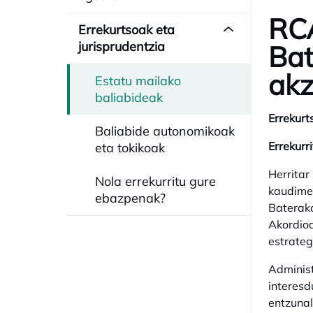
RCA
Errekurtsoak eta
jurisprudentzia
Bat
akz
Estatu mailako
baliabideak
Errekurt
Baliabide autonomikoak
Errekurr
eta tokikoak
Herritar
Nola errekurritu gure
kaudimen
ebazpenak?
Baterako
Akordioa
estrateg
Administ
interesd
entzunal