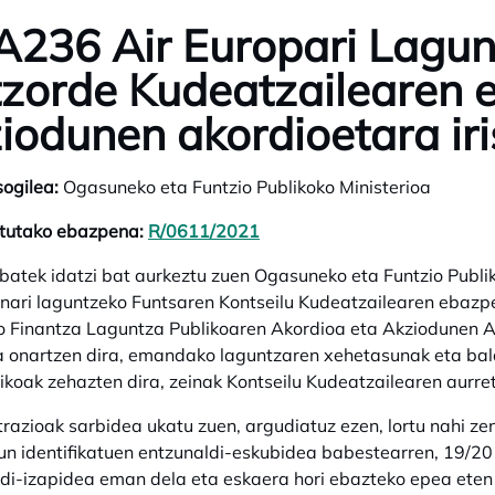
236 Air Europari Lagun
zorde Kudeatzailearen 
iodunen akordioetara iri
sogilea:
Ogasuneko eta Funtzio Publikoko Ministerioa
itutako ebazpena:
R/0611/2021
opens in a new tab
 batek idatzi bat aurkeztu zuen Ogasuneko eta Funtzio Publi
ari laguntzeko Funtsaren Kontseilu Kudeatzailearen ebazpe
 Finantza Laguntza Publikoaren Akordioa eta Akziodunen A
 onartzen dira, emandako laguntzaren xehetasunak eta bald
ikoak zehazten dira, zeinak Kontseilu Kudeatzailearen aurr
razioak sarbidea ukatu zuen, argudiatuz ezen, lortu nahi ze
un identifikatuen entzunaldi-eskubidea babestearren, 19/20
di-izapidea eman dela eta eskaera hori ebazteko epea eten