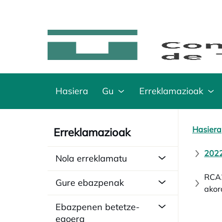
Hasiera
Gu
Erreklamazioak
Hasiera
Erreklamazioak
2022
Nola erreklamatu
RCA2
Gure ebazpenak
akor
Ebazpenen betetze-
egoera