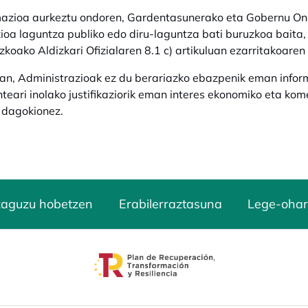
azioa aurkeztu ondoren, Gardentasunerako eta Gobernu Oner
ioa laguntza publiko edo diru-laguntza bati buruzkoa baita,
zkoako Aldizkari Ofizialaren 8.1 c) artikuluan ezarritakoaren
an, Administrazioak ez du berariazko ebazpenik eman inform
teari inolako justifikaziorik eman interes ekonomiko eta kom
 dagokionez.
zaguzu hobetzen
Erabilerraztasuna
Lege-ohar
opens in a new tab