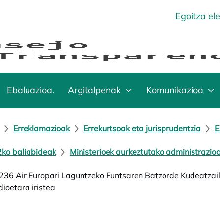
Egoitza el
Ebaluazioa.
Argitalpenak
Komunikazioa
Erreklamazioak
Errekurtsoak eta jurisprudentzia
E
ko baliabideak
Ministerioek aurkeztutako administrazioa
36 Air Europari Laguntzeko Funtsaren Batzorde Kudeatzai
dioetara iristea