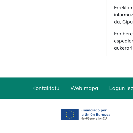
Erreklam
informaz
da, Gipu
Era bere
espedien
aukerari
Kontaktatu
Web mapa
Lagun ie
opens in a new tab