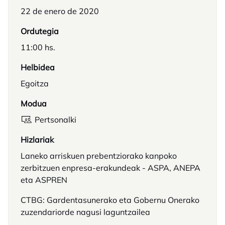
22 de enero de 2020
Ordutegia
11:00 hs.
Helbidea
Egoitza
Modua
Pertsonalki
Hizlariak
Laneko arriskuen prebentziorako kanpoko
zerbitzuen enpresa-erakundeak - ASPA, ANEPA
eta ASPREN
CTBG: Gardentasunerako eta Gobernu Onerako
zuzendariorde nagusi laguntzailea