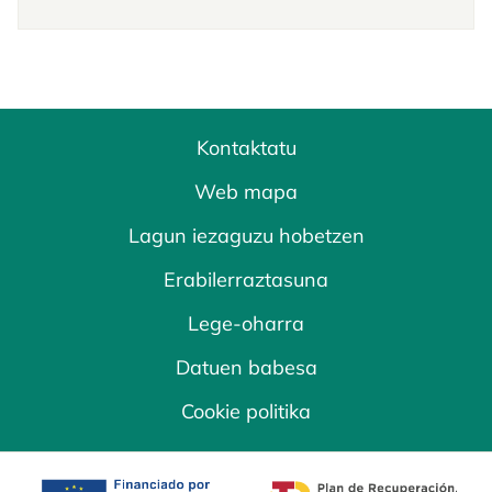
Kontaktatu
Web mapa
Lagun iezaguzu hobetzen
Erabilerraztasuna
Lege-oharra
Datuen babesa
Cookie politika