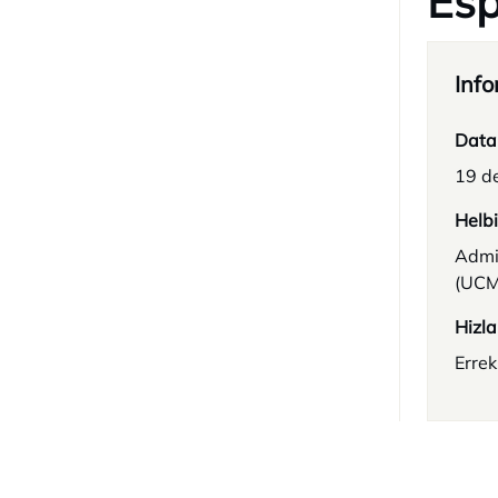
Esp
Info
Data
19 d
Helb
Admin
(UCM
Hizla
Erre