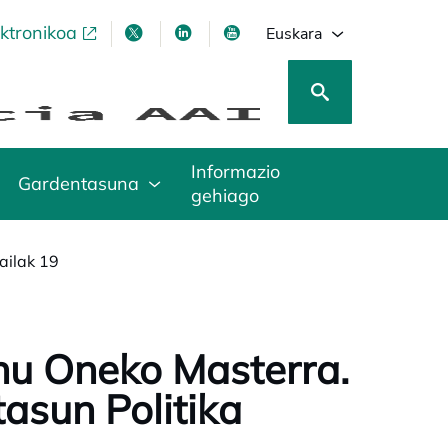
ektronikoa
opens in a new tab
opens in a new tab
opens in a new tab
opens in a new tab
Euskara
Informazio
Gardentasuna
gehiago
ailak 19
nu Oneko Masterra.
tasun Politika