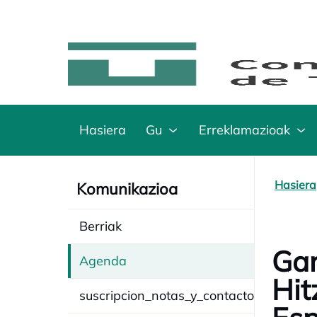
Hasiera
Gu
Erreklamazioak
Hasiera
Komunikazioa
Berriak
Gar
Agenda
Hit
suscripcion_notas_y_contacto