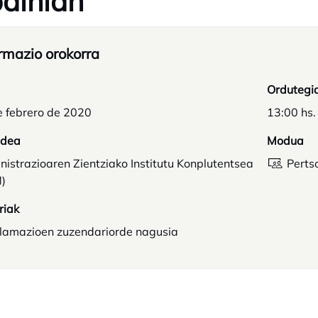
ainian
rmazio orokorra
Ordutegi
e febrero de 2020
13:00 hs.
idea
Modua
istrazioaren Zientziako Institutu Konplutentsea
Perts
)
riak
klamazioen zuzendariorde nagusia