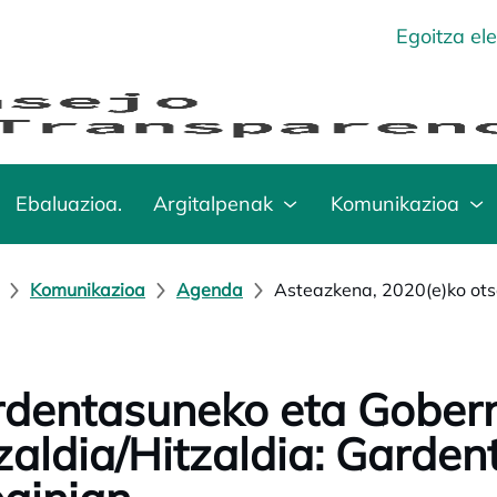
Egoitza el
Ebaluazioa.
Argitalpenak
Komunikazioa
Komunikazioa
Agenda
Asteazkena, 2020(e)ko ots
dentasuneko eta Gober
zaldia/Hitzaldia: Garden