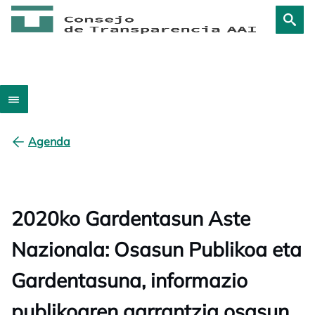
Agenda
2020ko Gardentasun Aste
Nazionala: Osasun Publikoa eta
Gardentasuna, informazio
publikoaren garrantzia osasun