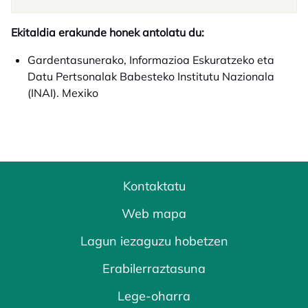
Ekitaldia erakunde honek antolatu du:
Gardentasunerako, Informazioa Eskuratzeko eta
Datu Pertsonalak Babesteko Institutu Nazionala
(INAI). Mexiko
Kontaktatu
Web mapa
Lagun iezaguzu hobetzen
Erabilerraztasuna
Lege-oharra