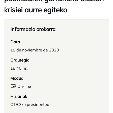
krisiei aurre egiteko
Informazio orokorra
Data
18 de noviembre de 2020
Ordutegia
18:40 hs.
Modua
On-line
Hizlariak
CTBGko presidentea