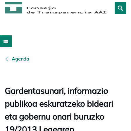
Agenda
Gardentasunari, informazio
publikoa eskuratzeko bideari
eta gobernu onari buruzko
19/2013 Legearen