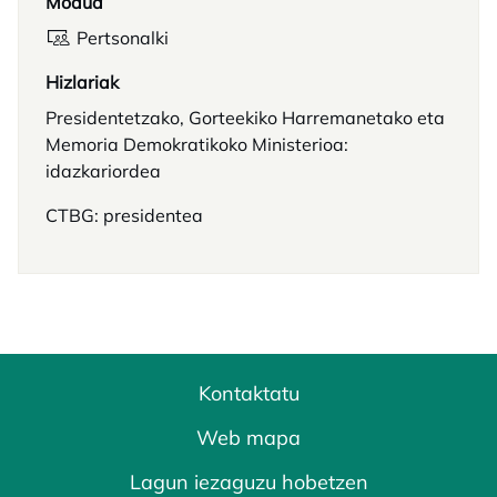
Modua
Pertsonalki
Hizlariak
Presidentetzako, Gorteekiko Harremanetako eta
Memoria Demokratikoko Ministerioa:
idazkariordea
CTBG: presidentea
Kontaktatu
Web mapa
Lagun iezaguzu hobetzen