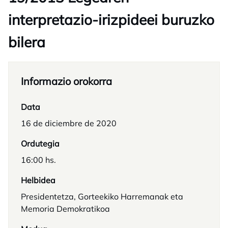
interpretazio-irizpideei buruzko
bilera
Informazio orokorra
Data
16 de diciembre de 2020
Ordutegia
16:00 hs.
Helbidea
Presidentetza, Gorteekiko Harremanak eta
Memoria Demokratikoa