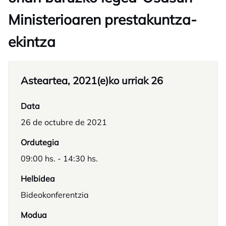
Ministerioaren prestakuntza-
ekintza
Asteartea, 2021(e)ko urriak 26
Data
26 de octubre de 2021
Ordutegia
09:00 hs. - 14:30 hs.
Helbidea
Bideokonferentzia
Modua