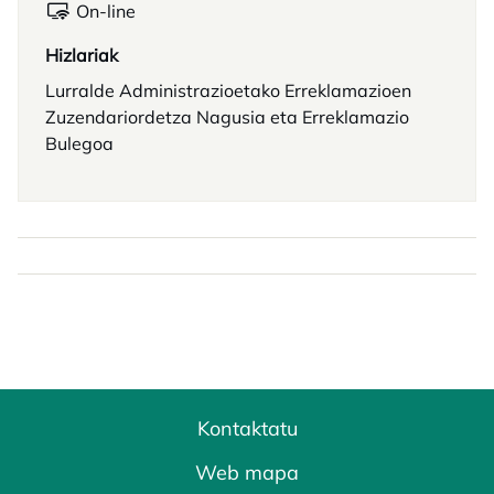
On-line
Hizlariak
Lurralde Administrazioetako Erreklamazioen
Zuzendariordetza Nagusia eta Erreklamazio
Bulegoa
Kontaktatu
Web mapa