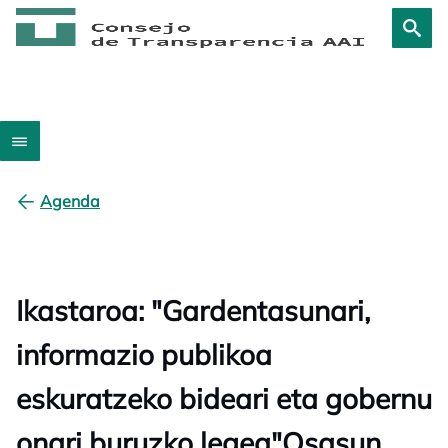
Agenda
Ikastaroa: "Gardentasunari,
informazio publikoa
eskuratzeko bideari eta gobernu
onari buruzko legea"Osasun