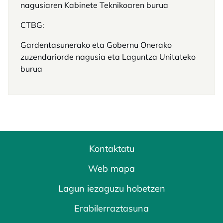
nagusiaren Kabinete Teknikoaren burua
CTBG:
Gardentasunerako eta Gobernu Onerako
zuzendariorde nagusia eta Laguntza Unitateko
burua
Kontaktatu
Web mapa
Lagun iezaguzu hobetzen
Erabilerraztasuna