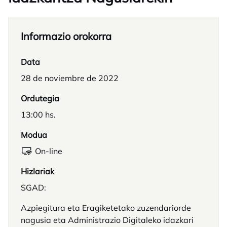
Informazio orokorra
Data
28 de noviembre de 2022
Ordutegia
13:00 hs.
Modua
On-line
Hizlariak
SGAD:
Azpiegitura eta Eragiketetako zuzendariorde
nagusia eta Administrazio Digitaleko idazkari