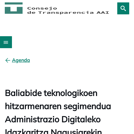
Agenda
Baliabide teknologikoen
hitzarmenaren segimendua
Administrazio Digitaleko
Idazkaritza Nagusiarekin