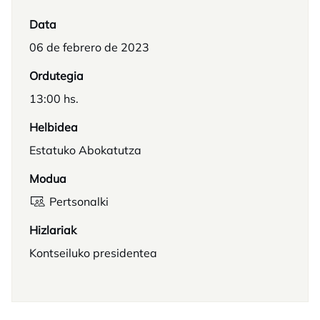
Data
06 de febrero de 2023
Ordutegia
13:00 hs.
Helbidea
Estatuko Abokatutza
Modua
Pertsonalki
Hizlariak
Kontseiluko presidentea