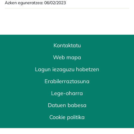
Azken eguneratzea: 06/02/2023
Kontaktatu
Web mapa
Lagun iezaguzu hobetzen
Erabilerraztasuna
Lege-oharra
Datuen babesa
Cookie politika