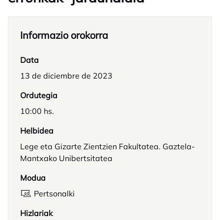
Informazio orokorra
Data
13 de diciembre de 2023
Ordutegia
10:00 hs.
Helbidea
Lege eta Gizarte Zientzien Fakultatea. Gaztela-
Mantxako Unibertsitatea
Modua
Pertsonalki
Hizlariak