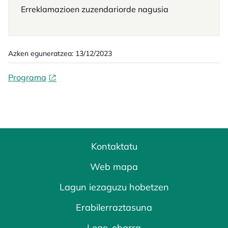
Erreklamazioen zuzendariorde nagusia
Azken eguneratzea: 13/12/2023
Programa
Kontaktatu
Web mapa
Lagun iezaguzu hobetzen
Erabilerraztasuna
Lege-oharra