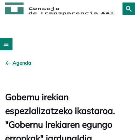
Agenda
Gobernu irekian
espezializatzeko ikastaroa.
"Gobernu Irekiaren egungo
erronkak" jardunaldia