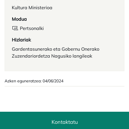
Kultura Ministerioa
Modua
Pertsonalki
Hizlariak
Gardentasunerako eta Gobernu Onerako
Zuzendariordetza Nagusiko langileak
Azken eguneratzea: 04/06/2024
Kontaktatu