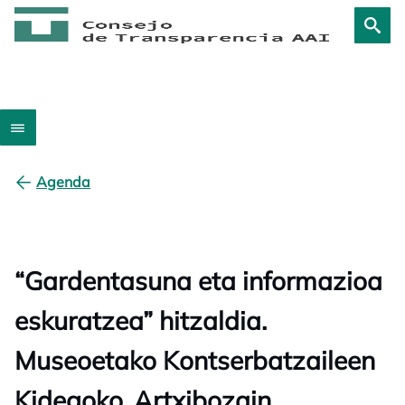
Agenda
“Gardentasuna eta informazioa
eskuratzea” hitzaldia.
Museoetako Kontserbatzaileen
Kidegoko, Artxibozain,