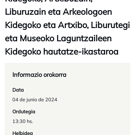
Liburuzain eta Arkeologoen
Kidegoko eta Artxibo, Liburutegi
eta Museoko Laguntzaileen
Kidegoko hautatze-ikastaroa
Informazio orokorra
Data
04 de junio de 2024
Ordutegia
13:30 hs.
Helbidea