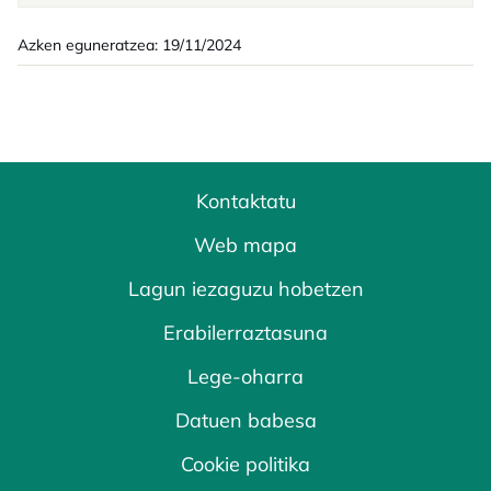
Azken eguneratzea: 19/11/2024
Kontaktatu
Web mapa
Lagun iezaguzu hobetzen
Erabilerraztasuna
Lege-oharra
Datuen babesa
Cookie politika