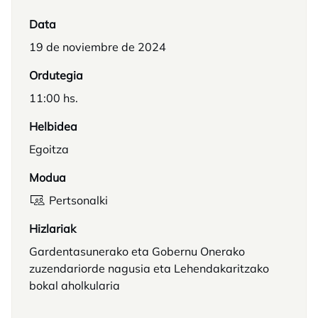
Data
19 de noviembre de 2024
Ordutegia
11:00 hs.
Helbidea
Egoitza
Modua
Pertsonalki
Hizlariak
Gardentasunerako eta Gobernu Onerako
zuzendariorde nagusia eta Lehendakaritzako
bokal aholkularia