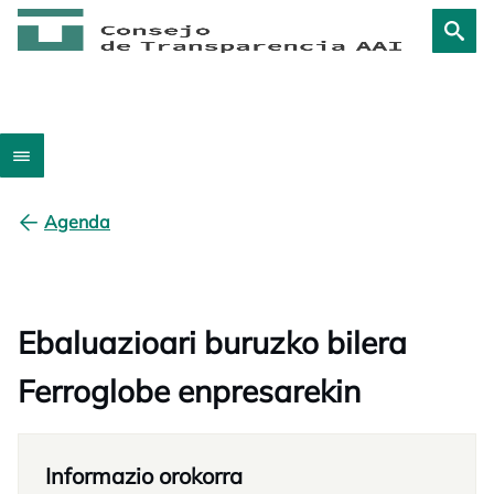
Agenda
Ebaluazioari buruzko bilera
Ferroglobe enpresarekin
Informazio orokorra