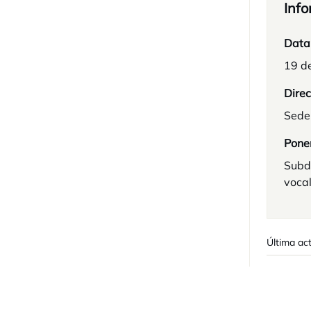
Info
Data
19 d
Direc
Sede
Pone
Subdi
vocal
Última act