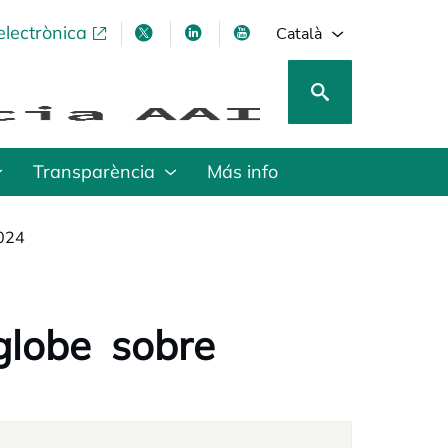
electrònica
opens in a new tab
opens in a new tab
opens in a new tab
opens in a new tab
Català
Transparència
Más info
2024
globe sobre