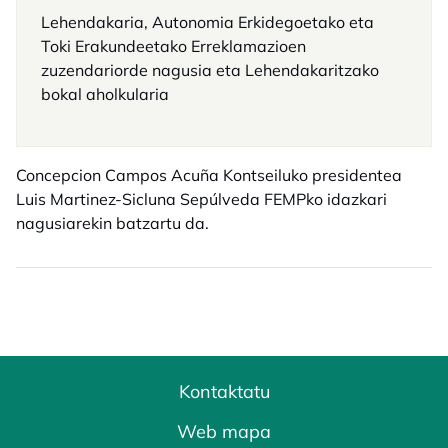
Lehendakaria, Autonomia Erkidegoetako eta
Toki Erakundeetako Erreklamazioen
zuzendariorde nagusia eta Lehendakaritzako
bokal aholkularia
Concepcion Campos Acuña Kontseiluko presidentea
Luis Martinez-Sicluna Sepúlveda FEMPko idazkari
nagusiarekin batzartu da.
Kontaktatu
Web mapa