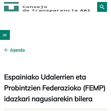
Agenda
Espainiako Udalerrien eta
Probintzien Federazioko (FEMP)
idazkari nagusiarekin bilera