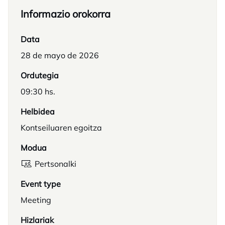
Informazio orokorra
Data
28 de mayo de 2026
Ordutegia
09:30 hs.
Helbidea
Kontseiluaren egoitza
Modua
Pertsonalki
Event type
Meeting
Hizlariak