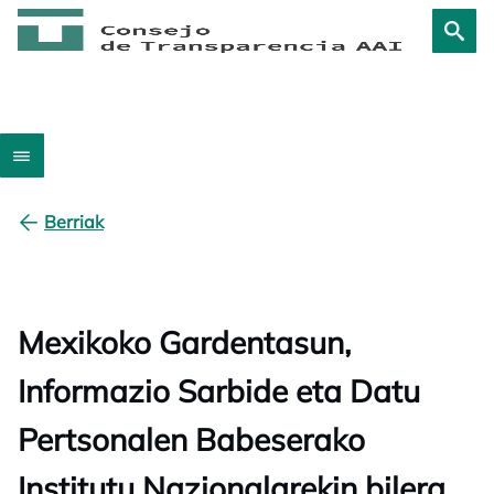
Berriak
Mexikoko Gardentasun,
Informazio Sarbide eta Datu
Pertsonalen Babeserako
Institutu Nazionalarekin bilera