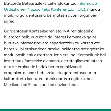
Batzorde Betearazleko Lehendakaritza
Informazio
Ordezkarien Nazioarteko Konferentzia (ICIC),
mundu
mailako gardentasuna bermatzen duten organoen
sarea.
Gardentasun Kontseiluaren eta INAIren aldebiko
bileraren helburua izan da interes komuneko gaiei
buruzko informazioa eta esperientziak trukatzea eta,
bereziki, bi erakundeen arteko lankidetza areagotzeko
modu posibleak aztertzea. Izan ere, bai Kontseiluak bai
Institutuak funtsezko elementu estrategikotzat jotzen
dituzte erakunde horiek beren eginkizunak
eraginkortasunez betetzeko eta gardentasunaren
kulturak eta kontu-emateak aurrera egiteko, bai
Mexikon, bai Espainian, bai nazioartean.