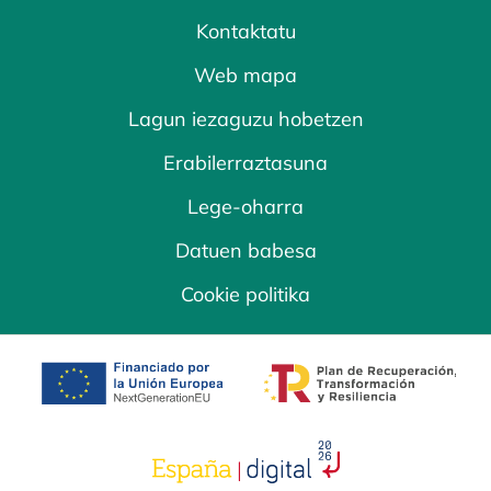
Kontaktatu
Web mapa
Lagun iezaguzu hobetzen
Erabilerraztasuna
Lege-oharra
Datuen babesa
Cookie politika
opens in a new tab
opens in a new 
opens in a new tab