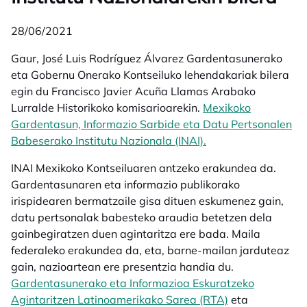
28/06/2021
Gaur, José Luis Rodríguez Álvarez Gardentasunerako
eta Gobernu Onerako Kontseiluko lehendakariak bilera
egin du Francisco Javier Acuña Llamas Arabako
Lurralde Historikoko komisarioarekin.
Mexikoko
Gardentasun, Informazio Sarbide eta Datu Pertsonalen
Babeserako Institutu Nazionala (INAI).
opens in a new tab
INAI Mexikoko Kontseiluaren antzeko erakundea da.
Gardentasunaren eta informazio publikorako
irispidearen bermatzaile gisa dituen eskumenez gain,
datu pertsonalak babesteko araudia betetzen dela
gainbegiratzen duen agintaritza ere bada. Maila
federaleko erakundea da, eta, barne-mailan jarduteaz
gain, nazioartean ere presentzia handia du.
Gardentasunerako eta Informazioa Eskuratzeko
Agintaritzen Latinoamerikako Sarea (RTA)
eta