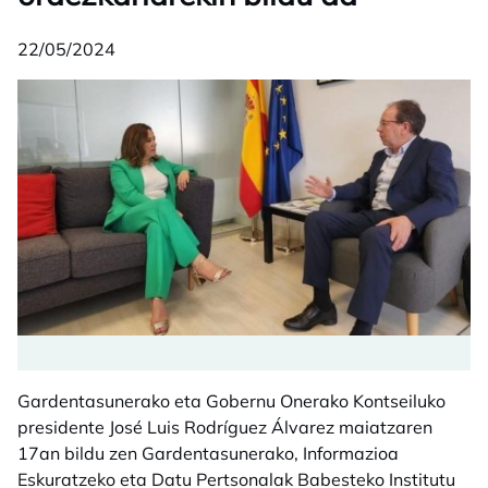
22/05/2024
Gardentasunerako eta Gobernu Onerako Kontseiluko
presidente José Luis Rodríguez Álvarez maiatzaren
17an bildu zen Gardentasunerako, Informazioa
Eskuratzeko eta Datu Pertsonalak Babesteko Institutu