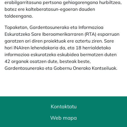
erabilgarritasuna pertsona gehiagorengana hurbiltzea,
batez ere kalteberatasun-egoeran dauden
taldeengana.
Topaketan, Gardentasunerako eta Informazioa
Eskuratzeko Sare Iberoamerikarraren (RTA) esparruan
garatzen ari diren proiektuak ere aztertu ziren. Sare
hori INAIren lehendakaria da, eta 18 herrialdetako
informazioa eskuratzeko eskubidea bermatzen duten
42 organok osatzen dute, besteak beste,
Gardentasunerako eta Gobernu Onerako Kontseiluak.
Kontaktatu
Web mapa