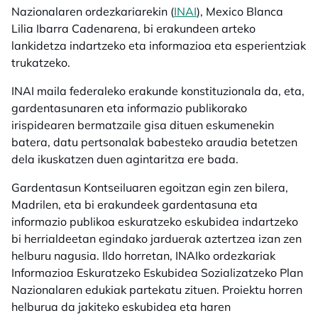
Nazionalaren ordezkariarekin (
INAI
), Mexico Blanca
Lilia Ibarra Cadenarena, bi erakundeen arteko
lankidetza indartzeko eta informazioa eta esperientziak
trukatzeko.
INAI maila federaleko erakunde konstituzionala da, eta,
gardentasunaren eta informazio publikorako
irispidearen bermatzaile gisa dituen eskumenekin
batera, datu pertsonalak babesteko araudia betetzen
dela ikuskatzen duen agintaritza ere bada.
Gardentasun Kontseiluaren egoitzan egin zen bilera,
Madrilen, eta bi erakundeek gardentasuna eta
informazio publikoa eskuratzeko eskubidea indartzeko
bi herrialdeetan egindako jarduerak aztertzea izan zen
helburu nagusia. Ildo horretan, INAIko ordezkariak
Informazioa Eskuratzeko Eskubidea Sozializatzeko Plan
Nazionalaren edukiak partekatu zituen. Proiektu horren
helburua da jakiteko eskubidea eta haren