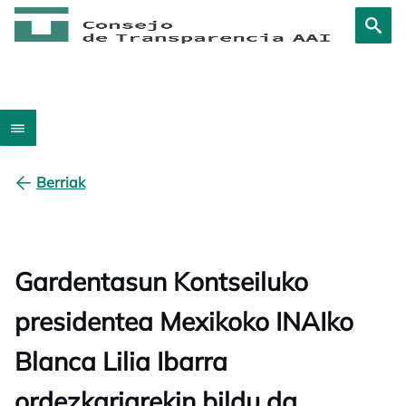
Berriak
Gardentasun Kontseiluko
presidentea Mexikoko INAIko
Blanca Lilia Ibarra
ordezkariarekin bildu da