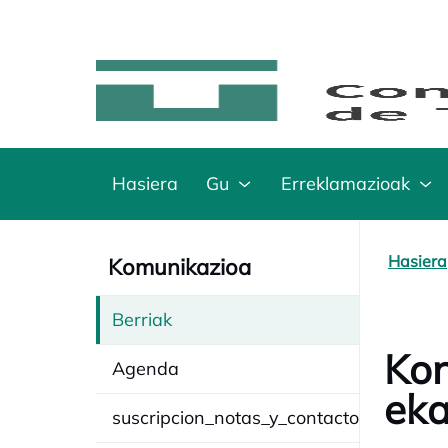
Hasiera
Gu
Erreklamazioak
Hasiera
Komunikazioa
Berriak
Kon
Agenda
eka
suscripcion_notas_y_contacto