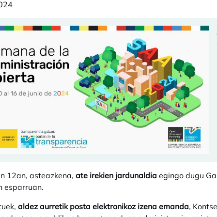
024
en 12an, asteazkena,
ate irekien jardunaldia
egingo dugu Gar
n esparruan.
tuek,
aldez aurretik posta elektronikoz izena emanda
, Konts