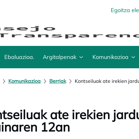
Egoitza el
Ebaluazioa.
Argitalpenak
Komunikazioa
Komunikazioa
Berriak
Kontseiluak ate irekien jar
tseiluak ate irekien jar
inaren 12an