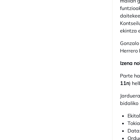
mailan g
funtzioa
daitekee
Kontseil
ekintza 
Gonzalo
Herrero 
Izena no
Parte ha
11n
) he
Jarduera
bidaliko
Ekita
Tokia
Data
Ordua