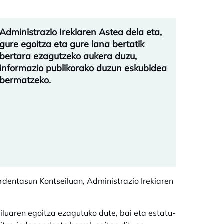
Administrazio Irekiaren Astea dela eta,
gure egoitza eta gure lana bertatik
bertara ezagutzeko aukera duzu,
informazio publikorako duzun eskubidea
bermatzeko.
dentasun Kontseiluan, Administrazio Irekiaren
eiluaren egoitza ezagutuko dute, bai eta estatu-