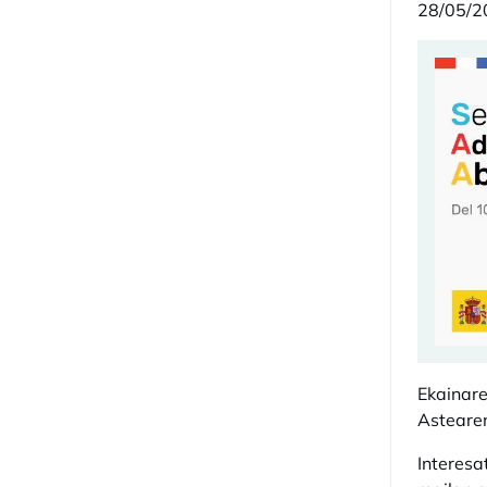
28/05/2
Ekainar
Asteare
Interesa