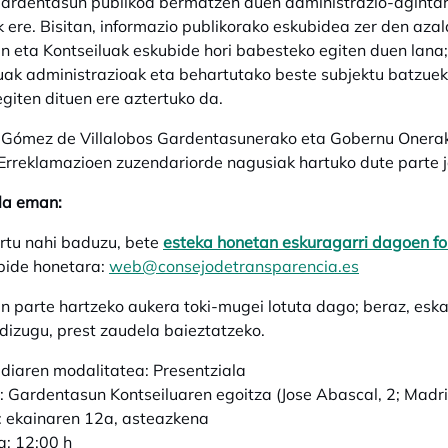
ardentasun publikoa bermatzen duen administrazio-agintari
k ere. Bisitan, informazio publikorako eskubidea zer den aza
n eta Kontseiluak eskubide hori babesteko egiten duen lana;
uak administrazioak eta behartutako beste subjektu batzuek
egiten dituen ere aztertuko da.
 Gómez de Villalobos Gardentasunerako eta Gobernu Onerak
Erreklamazioen zuzendariorde nagusiak hartuko dute parte 
la eman:
rtu nahi baduzu, bete
esteka honetan eskuragarri dagoen fo
lbide honetara:
web@consejodetransparencia.es
n parte hartzeko aukera toki-mugei lotuta dago; beraz, eska
 dizugu, prest zaudela baieztatzeko.
ldiaren modalitatea: Presentziala
: Gardentasun Kontseiluaren egoitza (Jose Abascal, 2; Madr
: ekainaren 12a, asteazkena
: 12:00 h