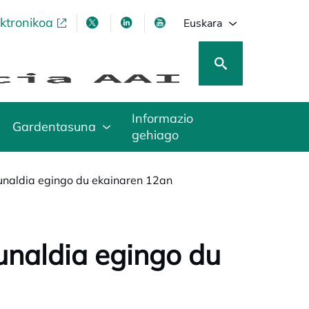
ektronikoa
opens in a new tab
opens in a new tab
opens in a new tab
opens in a new tab
Euskara
Informazio
Gardentasuna
gehiago
dunaldia egingo du ekainaren 12an
dunaldia egingo du