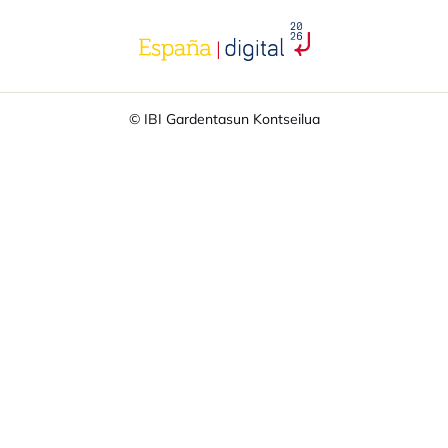
opens in a new tab
© IBI Gardentasun Kontseilua