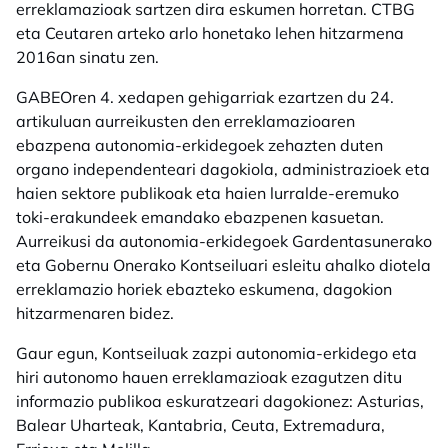
erreklamazioak sartzen dira eskumen horretan. CTBG
eta Ceutaren arteko arlo honetako lehen hitzarmena
2016an sinatu zen.
GABEOren 4. xedapen gehigarriak ezartzen du 24.
artikuluan aurreikusten den erreklamazioaren
ebazpena autonomia-erkidegoek zehazten duten
organo independenteari dagokiola, administrazioek eta
haien sektore publikoak eta haien lurralde-eremuko
toki-erakundeek emandako ebazpenen kasuetan.
Aurreikusi da autonomia-erkidegoek Gardentasunerako
eta Gobernu Onerako Kontseiluari esleitu ahalko diotela
erreklamazio horiek ebazteko eskumena, dagokion
hitzarmenaren bidez.
Gaur egun, Kontseiluak zazpi autonomia-erkidego eta
hiri autonomo hauen erreklamazioak ezagutzen ditu
informazio publikoa eskuratzeari dagokionez: Asturias,
Balear Uharteak, Kantabria, Ceuta, Extremadura,