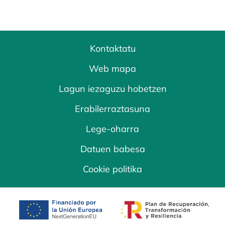
Kontaktatu
Web mapa
Lagun iezaguzu hobetzen
Erabilerraztasuna
Lege-oharra
Datuen babesa
Cookie politika
opens in a new tab
opens in a new 