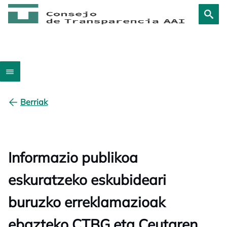
Berriak
Informazio publikoa
eskuratzeko eskubideari
buruzko erreklamazioak
ebazteko CTBG eta Ceutaren