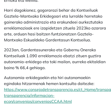
Errioxa eta Melilla.
Horri dagokionez, gogorarazi behar da Kontseiluak
Gaztela-Mantxako Erkidegoari eta lurralde horretako
gainerako administrazio eta erakundeei aurkeztutako
erreklamazioak ere izapidetzen zituela 2023ko azarora
arte, orduan hasi baitzen funtzionatzen Gaztela-
Mantxako Eskualdeko Gardentasun Kontseilua.
2023an, Gardentasunerako eta Gobernu Onerako
Kontseiluak 1.090 erreklamazio ebatzi zituen guztira
autonomia-erkidego eta toki mailan, aurreko ekitaldian
baino % 66,4 gehiago.
Autonomia-erkidegoekin eta hiri autonomoekin
egindako hitzarmenak hemen kontsulta daitezke:
https://www.consejodetransparencia.es/ct_Home/transpar
transparencia/informacion-
econ/convenios/conveniosCCAA.html