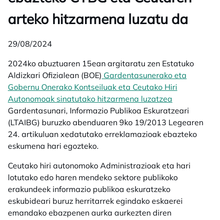
arteko hitzarmena luzatu da
29/08/2024
2024ko abuztuaren 15ean argitaratu zen Estatuko
Aldizkari Ofizialean (BOE)
Gardentasunerako eta
Gobernu Onerako Kontseiluak eta Ceutako Hiri
Autonomoak sinatutako hitzarmena luzatzea
opens in a n
Gardentasunari, Informazio Publikoa Eskuratzeari
(LTAIBG) buruzko abenduaren 9ko 19/2013 Legearen
24. artikuluan xedatutako erreklamazioak ebazteko
eskumena hari egozteko.
Ceutako hiri autonomoko Administrazioak eta hari
lotutako edo haren mendeko sektore publikoko
erakundeek informazio publikoa eskuratzeko
eskubideari buruz herritarrek egindako eskaerei
emandako ebazpenen aurka aurkezten diren