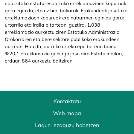
ebatzitako estatu-esparruko erreklamazioen kopuruak
gora egin du, eta ez hori bakarrik. Erakundeak jasotako
erreklamazioen kopuruak ere nabarmen egin du gora:
urtarrila eta iraila bitartean, guztira, 1.038
erreklamazio aurkeztu ziren Estatuko Administrazio
Orokorraren eta bere sektore publikoko erakundeen
aurrean. Hau da, aurreko urteko epe berean baino
%20,1 erreklamazio gehiago jaso dira Estatu mailan,
orduan 864 aurkeztu baitziren.
Kontaktatu
Web mapa
Lagun iezaguzu hobetzen