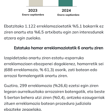
Ebatzitako 1.122 erreklamazioetatik %5,1 bakarrik ez
ziren onartu eta %6,5 artxibatu egin zen interesdunak
atzera egin zuelako.
Estatuko hamar erreklamaziotatik 6 onartu ziren
Izapidetzeko onartu ziren estatu-esparruko
erreklamazioen ebazpenei dagokienez, hamarretik sei
(688 erreklamazio, % 61,3) osorik, zati batean edo
arrazoi formalengatik onartu ziren.
Guztira, 299 erreklamazio (%26,6) ezetsi egin ziren
legean aurreikusitako arrazoiren batengatik, eta beste
5 bertan behera utzi ziren (%0,4), antzeko ezaugarriak
zituen erreklamazio batean prozedura judiziala
ebazteke zegoelako.