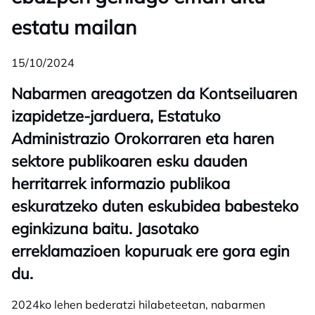
estatu mailan
15/10/2024
Nabarmen areagotzen da Kontseiluaren
izapidetze-jarduera, Estatuko
Administrazio Orokorraren eta haren
sektore publikoaren esku dauden
herritarrek informazio publikoa
eskuratzeko duten eskubidea babesteko
eginkizuna baitu. Jasotako
erreklamazioen kopuruak ere gora egin
du.
2024ko lehen bederatzi hilabeteetan, nabarmen