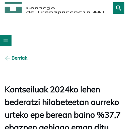
Berriak
Kontseiluak 2024ko lehen
bederatzi hilabeteetan aurreko
urteko epe berean baino %37,7
ebazpen gehiago eman ditu