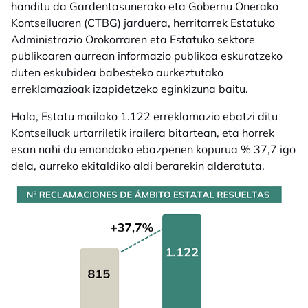
handitu da Gardentasunerako eta Gobernu Onerako
Kontseiluaren (CTBG) jarduera, herritarrek Estatuko
Administrazio Orokorraren eta Estatuko sektore
publikoaren aurrean informazio publikoa eskuratzeko
duten eskubidea babesteko aurkeztutako
erreklamazioak izapidetzeko eginkizuna baitu.
Hala, Estatu mailako 1.122 erreklamazio ebatzi ditu
Kontseiluak urtarriletik irailera bitartean, eta horrek
esan nahi du emandako ebazpenen kopurua % 37,7 igo
dela, aurreko ekitaldiko aldi berarekin alderatuta.