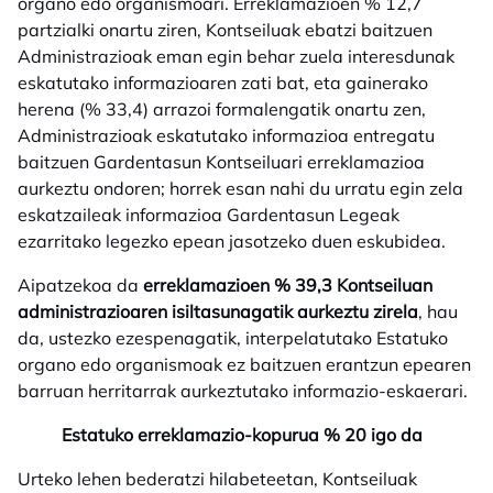
organo edo organismoari. Erreklamazioen % 12,7
partzialki onartu ziren, Kontseiluak ebatzi baitzuen
Administrazioak eman egin behar zuela interesdunak
eskatutako informazioaren zati bat, eta gainerako
herena (% 33,4) arrazoi formalengatik onartu zen,
Administrazioak eskatutako informazioa entregatu
baitzuen Gardentasun Kontseiluari erreklamazioa
aurkeztu ondoren; horrek esan nahi du urratu egin zela
eskatzaileak informazioa Gardentasun Legeak
ezarritako legezko epean jasotzeko duen eskubidea.
Aipatzekoa da
erreklamazioen % 39,3 Kontseiluan
administrazioaren isiltasunagatik aurkeztu zirela
, hau
da, ustezko ezespenagatik, interpelatutako Estatuko
organo edo organismoak ez baitzuen erantzun epearen
barruan herritarrak aurkeztutako informazio-eskaerari.
Estatuko erreklamazio-kopurua % 20 igo da
Urteko lehen bederatzi hilabeteetan, Kontseiluak