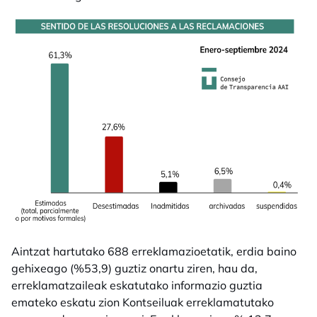
Aintzat hartutako 688 erreklamazioetatik, erdia baino
gehixeago (%53,9) guztiz onartu ziren, hau da,
erreklamatzaileak eskatutako informazio guztia
emateko eskatu zion Kontseiluak erreklamatutako