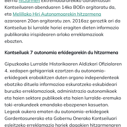
Berria
hitzarmen
opens in a new tab
Extremadurarekiko Gardentasun
Kontseiluaren abenduaren 14ko BOEn argitaratu da,
eta
Melillako Hiri Autonomoarekin hitzarmena
opens in a 
azaroaren 20an argitaratu zen. 2016az geroztik ari da
Kontseilua bi lurralde horiei eragiten dieten informazio
publikorako irispidearen arloko erreklamazioak
ebazten.
Kontseiluak 7 autonomia erkidegorekin du hitzarmena
Gipuzkoako Lurralde Historikoaren Aldizkari Ofizialaren
4. xedapen gehigarriak ezartzen du autonomia-
erkidegoek erabakitzen duten organo independenteak
ebatziko dituela informazioa eskuratzeko eskubideari
buruzko erreklamazioak, administrazio autonomikoek
eta haien sektore publikoek eta haien lurralde-eremuko
toki-erakundeek emandako ebazpenen kasuetan.
Legeak aukera ematen du autonomia-erkidegoek
Gardentasunerako eta Gobernu Onerako Kontseiluari
esleitzeko erreklamazio horiek dagokien hitzarmenaren